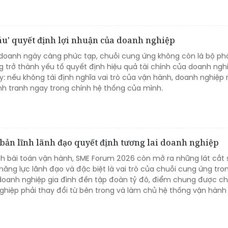
u' quyết định lợi nhuận của doanh nghiệp
 doanh ngày càng phức tạp, chuỗi cung ứng không còn là bộ ph
 trở thành yếu tố quyết định hiệu quả tài chính của doanh ngh
: nếu không tái định nghĩa vai trò của vận hành, doanh nghiệp 
nh tranh ngay trong chính hệ thống của mình.
 bản lĩnh lãnh đạo quyết định tương lai doanh nghiệp
h bài toán vận hành, SME Forum 2026 còn mở ra những lát cắt 
năng lực lãnh đạo và đặc biệt là vai trò của chuỗi cung ứng tro
doanh nghiệp gia đình đến tập đoàn tỷ đô, điểm chung được chỉ 
ghiệp phải thay đổi từ bên trong và làm chủ hệ thống vận hành