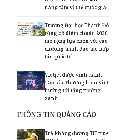
nâng tầm vị thế quốc gia
Trường Đại học Thành Đô
công bố điểm chuẩn 2026,
mở rộng lựa chọn với các
chương trình đào tạo hợp
tác quốc tế
Vietjet được vinh danh
'Dấu ấn Thương hiệu Việt
hướng tới tăng trưởng
xanh'
THÔNG TIN QUẢNG CÁO
Lễ bàn giao giữa doanh
nghiệp cổ phần hoá và
Công ty cổ phần
Trà không đường TH true
EVNGENCO2