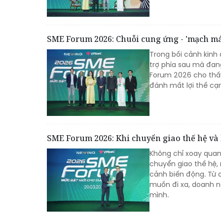
SME Forum 2026: Chuỗi cung ứng - 'mạch má
Trong bối cảnh kinh
trợ phía sau mà đang
Forum 2026 cho thấy
đánh mất lợi thế cạ
SME Forum 2026: Khi chuyển giao thế hệ và
Không chỉ xoay quan
chuyển giao thế hệ, 
cảnh biến động. Từ 
muốn đi xa, doanh n
mình.