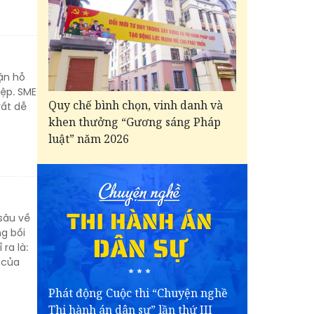
ận hỗ
iệp. SME
Quy chế bình chọn, vinh danh và
rất dễ
khen thưởng “Gương sáng Pháp
luật” năm 2026
sâu về
ng bối
ra là:
 của
Phát động Cuộc thi “Chuyện nghề
Thi hành án dân sự” lần thứ III