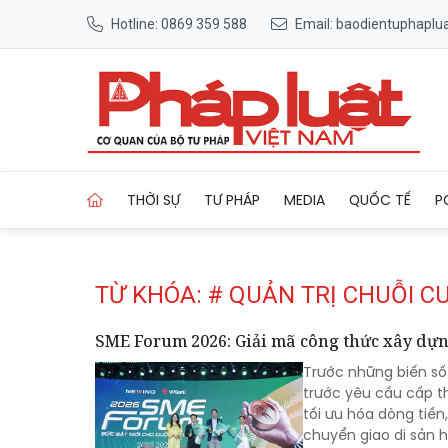
Hotline: 0869 359 588
Email: baodientuphapl
Trang chủ Tag
THỜI SỰ
TƯ PHÁP
MEDIA
QUỐC TẾ
P
TỪ KHÓA: # QUẢN TRỊ CHUỖI 
SME Forum 2026: Giải mã công thức xây dự
Trước những biến số
trước yêu cầu cấp th
tối ưu hóa dòng tiền,
chuyển giao di sản