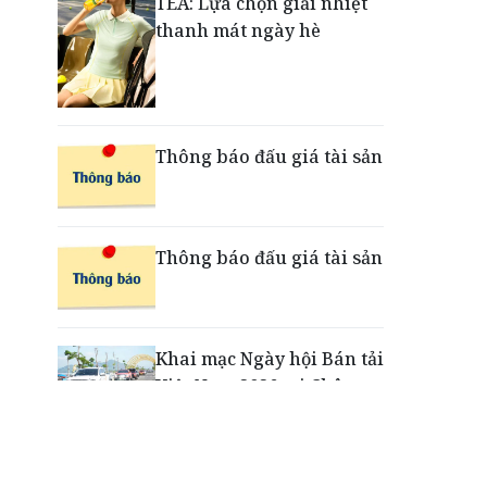
TEA: Lựa chọn giải nhiệt
thanh mát ngày hè
Bảo Tín Mạnh Hải thông
tin về Thông báo kết luận
thanh tra
Thông báo đấu giá tài sản
PVcomBank tăng trưởng
lợi nhuận tích cực, củng
cố nền tảng tài chính
Thông báo đấu giá tài sản
Khai mạc Ngày hội Bán tải
Việt Nam 2026 tại Chân
Mây - Lăng Cô
“Xé ngay trúng liền”: Điều