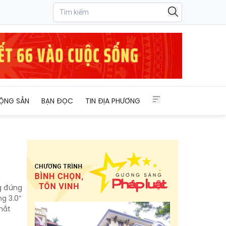
ỘNG SẢN
BẠN ĐỌC
TIN ĐỊA PHƯƠNG
g đứng
g 3.0”
thắt