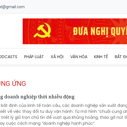
uat@gmail.com
ODCASTS
PHÁP LUẬT
XÃ HỘI
VĂN HÓA
KINH TẾ
BẤT Đ
CUNG ỨNG
ng doanh nghiệp thời nhiễu động
 bất định của kinh tế toàn cầu, các doanh nghiệp sản xuất đan
iết về việc thay đổi tư duy vận hành: Từ mô hình “chuỗi cung ứn
 triết lý giữ trọn chữ tín để vượt qua khủng hoảng, tháo gỡ nút 
 hay cuộc cách mạng “doanh nghiệp hạnh phúc”.