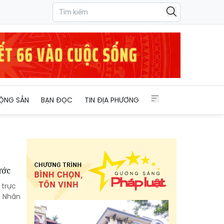
ỘNG SẢN
BẠN ĐỌC
TIN ĐỊA PHƯƠNG
ước
 trực
g Nhân