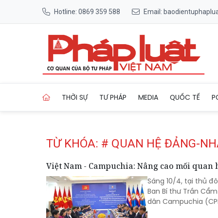
Hotline: 0869 359 588
Email: baodientuphapl
Trang chủ Tag
THỜI SỰ
TƯ PHÁP
MEDIA
QUỐC TẾ
P
TỪ KHÓA: # QUAN HỆ ĐẢNG-N
Việt Nam - Campuchia: Nâng cao mối quan hệ
Sáng 10/4, tại thủ 
Ban Bí thư Trần Cẩ
dân Campuchia (CP