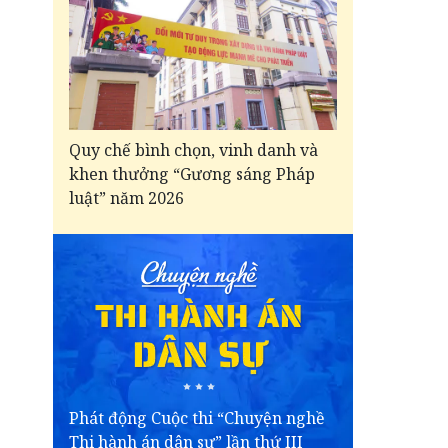
Quy chế bình chọn, vinh danh và
khen thưởng “Gương sáng Pháp
luật” năm 2026
Phát động Cuộc thi “Chuyện nghề
Thi hành án dân sự” lần thứ III