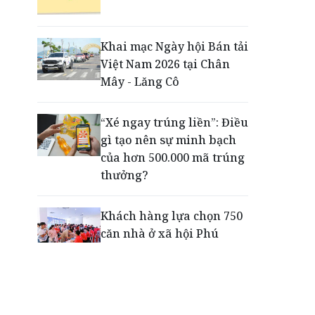
Động lực cho doanh
nghiệp nhà nước: Giải bài
toán thưởng vượt kế
Khai mạc Ngày hội Bán tải
hoạch
Việt Nam 2026 tại Chân
Mây - Lăng Cô
Phú Quốc - Thiên đường
lập nghiệp của người trẻ
“Xé ngay trúng liền”: Điều
toàn cầu
gì tạo nên sự minh bạch
của hơn 500.000 mã trúng
thưởng?
Khách hàng lựa chọn 750
căn nhà ở xã hội Phú
Cường Home – Phú Quý
trong hơn 3 giờ
Thông báo tìm người