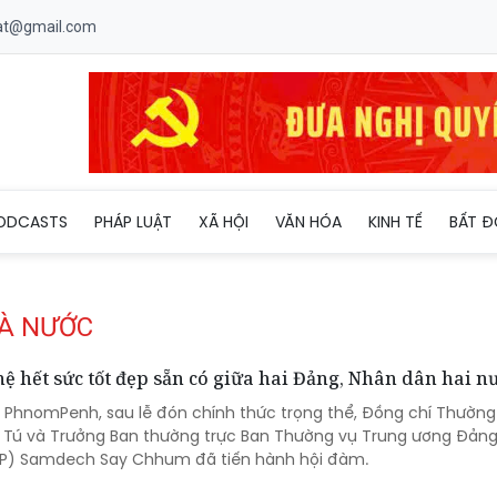
uat@gmail.com
ODCASTS
PHÁP LUẬT
XÃ HỘI
VĂN HÓA
KINH TẾ
BẤT Đ
HÀ NƯỚC
 hết sức tốt đẹp sẵn có giữa hai Đảng, Nhân dân hai n
đô PhnomPenh, sau lễ đón chính thức trọng thể, Đồng chí Thường
m Tú và Trưởng Ban thường trực Ban Thường vụ Trung ương Đản
P) Samdech Say Chhum đã tiến hành hội đàm.