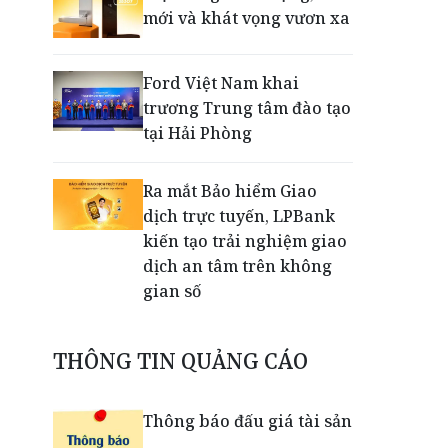
mới và khát vọng vươn xa
Ford Việt Nam khai
trương Trung tâm đào tạo
tại Hải Phòng
Ra mắt Bảo hiểm Giao
dịch trực tuyến, LPBank
kiến tạo trải nghiệm giao
dịch an tâm trên không
gian số
Dấu mốc khẳng định năng
THÔNG TIN QUẢNG CÁO
lực vận hành và thích ứng
của TCIT
Thông báo đấu giá tài sản