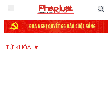
Trang chủ Tag
TỪ KHÓA: #