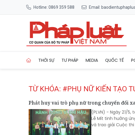
Hotline: 0869 359 588
Email: baodientuphapl
Trang chủ Tag
THỜI SỰ
TƯ PHÁP
MEDIA
QUỐC TẾ
P
TỪ KHÓA: #PHỤ NỮ KIẾN TẠO 
Phát huy vai trò phụ nữ trong chuyển đổi x
(PLVN) - Ngày 21/5, 
Lễ Mít tinh hưởng ứ
và trao giải Cuộc thi