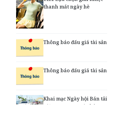
thanh mát ngày hè
Nắm chuỗi phân phối ô tô
và VETC, Tasco (HUT) thu
gần 21.900 tỷ đồng trong
nửa đầu năm
Thông báo đấu giá tài sản
Thông báo đấu giá tài sản
Khai mạc Ngày hội Bán tải
Việt Nam 2026 tại Chân
Mây - Lăng Cô
“Xé ngay trúng liền”: Điều