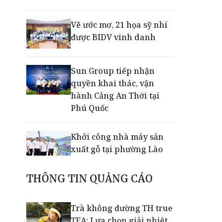
Vẽ ước mơ, 21 họa sỹ nhí
được BIDV vinh danh
Sun Group tiếp nhận
quyền khai thác, vận
hành Cảng An Thới tại
Phú Quốc
Khởi công nhà máy sản
xuất gỗ tại phường Lào
Cai
THÔNG TIN QUẢNG CÁO
Nối lại đường bay Cần
Thơ - Đà Lạt sau gần 6
Trà không đường TH true
năm
TEA: Lựa chọn giải nhiệt