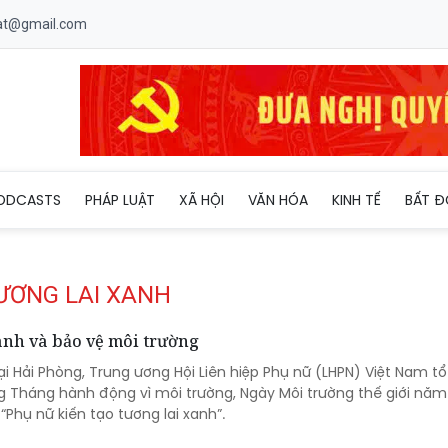
uat@gmail.com
ODCASTS
PHÁP LUẬT
XÃ HỘI
VĂN HÓA
KINH TẾ
BẤT Đ
TƯƠNG LAI XANH
anh và bảo vệ môi trường
tại Hải Phòng, Trung ương Hội Liên hiệp Phụ nữ (LHPN) Việt Nam t
ng Tháng hành động vì môi trường, Ngày Môi trường thế giới nă
 “Phụ nữ kiến tạo tương lai xanh”.