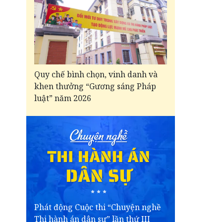
Quy chế bình chọn, vinh danh và
khen thưởng “Gương sáng Pháp
luật” năm 2026
Phát động Cuộc thi “Chuyện nghề
Thi hành án dân sự” lần thứ III