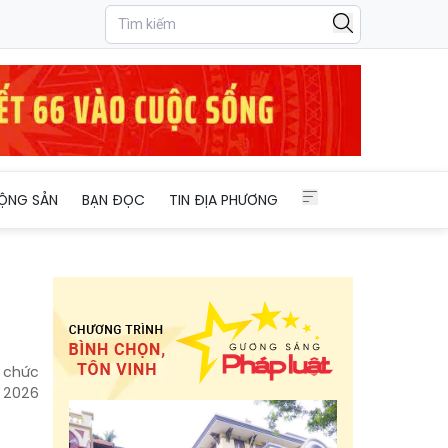
ỘNG SẢN
BẠN ĐỌC
TIN ĐỊA PHƯƠNG
ổ chức
m 2026