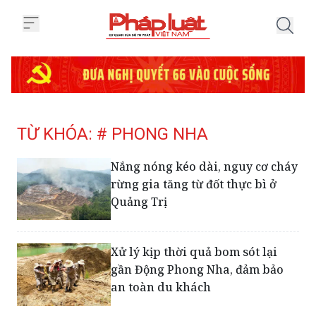
Trang chủ Tag
TỪ KHÓA: # PHONG NHA
Nắng nóng kéo dài, nguy cơ cháy
rừng gia tăng từ đốt thực bì ở
Quảng Trị
Xử lý kịp thời quả bom sót lại
gần Động Phong Nha, đảm bảo
an toàn du khách