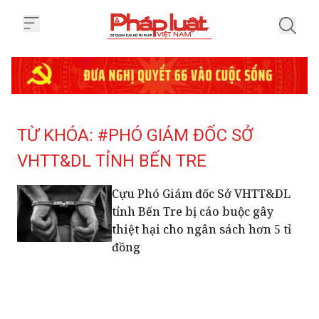
Trang chủ Tag
TỪ KHÓA: #PHÓ GIÁM ĐỐC SỞ
VHTT&DL TỈNH BẾN TRE
Cựu Phó Giám đốc Sở VHTT&DL
tỉnh Bến Tre bị cáo buộc gây
thiệt hại cho ngân sách hơn 5 tỉ
đồng