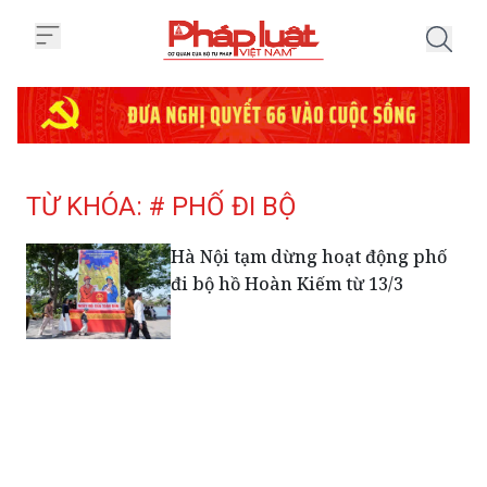
Trang chủ Tag
TỪ KHÓA: # PHỐ ĐI BỘ
Hà Nội tạm dừng hoạt động phố
đi bộ hồ Hoàn Kiếm từ 13/3