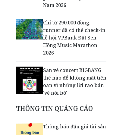
Nam 2026
Chỉ từ 290.000 đồng,
runner đã có thể check-in
lễ hội VPBank Đất Sen
Hồng Music Marathon
2026
Săn vé concert BIGBANG
thế nào để không mất tiền
oan vì những lời rao bán
'vé nội bộ'
THÔNG TIN QUẢNG CÁO
Dấu ấn thịnh vượng của
VPBank: Từ đường chạy
đến lễ hội đa trải nghiệm
Thông báo đấu giá tài sản