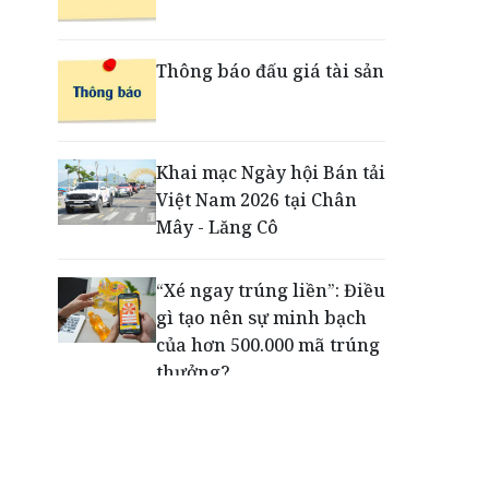
Khung pháp lý mới tạo
chuyển biến trong xử lý
Thông báo đấu giá tài sản
tài sản bảo đảm
MB Life được vinh danh
Khai mạc Ngày hội Bán tải
“Top 10 Công ty Bảo hiểm
Việt Nam 2026 tại Chân
Nhân thọ uy tín 2026”
Mây - Lăng Cô
“Xé ngay trúng liền”: Điều
gì tạo nên sự minh bạch
của hơn 500.000 mã trúng
thưởng?
Khách hàng lựa chọn 750
căn nhà ở xã hội Phú