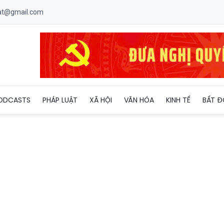
uat@gmail.com
ODCASTS
PHÁP LUẬT
XÃ HỘI
VĂN HÓA
KINH TẾ
BẤT Đ