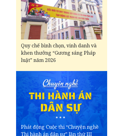
Quy chế bình chọn, vinh danh và
khen thưởng “Gương sáng Pháp
luật” năm 2026
Phát động Cuộc thi “Chuyện nghề
Thi hành án dân sự” lần thứ III