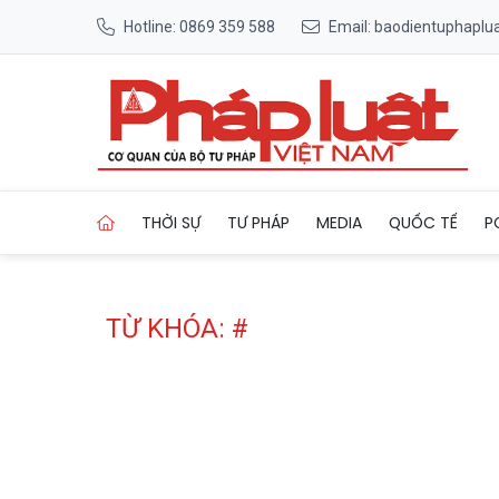
Hotline: 0869 359 588
Email: baodientuphapl
Trang chủ Tag
THỜI SỰ
TƯ PHÁP
MEDIA
QUỐC TẾ
P
TỪ KHÓA: #