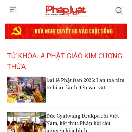
Trang chủ Tag
TỪ KHÓA: # PHẬT GIÁO KIM CƯƠNG
THỪA
Đại lễ Phật Đản 2026: Lan toả tâm
từ bi an lành đến vạn vật
Đức Gyalwang Drukpa rời Việt
Nam, kết thúc Pháp hội cầu
nguyện hòa bình