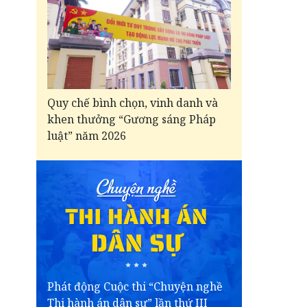
Quy chế bình chọn, vinh danh và
khen thưởng “Gương sáng Pháp
luật” năm 2026
Phát động Cuộc thi “Chuyện nghề
Thi hành án dân sự” lần thứ III