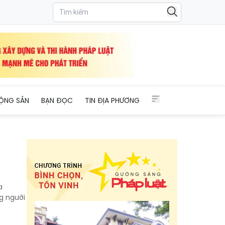
ỘNG SẢN
BẠN ĐỌC
TIN ĐỊA PHƯƠNG
a
g người