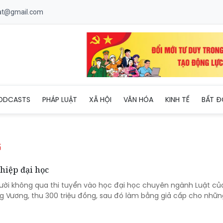
uat@gmail.com
ODCASTS
PHÁP LUẬT
XÃ HỘI
VĂN HÓA
KINH TẾ
BẤT Đ
G
hiệp đại học
ười không qua thi tuyển vào học đại học chuyên ngành Luật củ
g Vương, thu 300 triệu đồng, sau đó làm bằng giả cấp cho nhữn