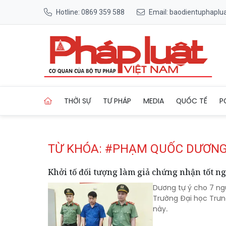
Hotline: 0869 359 588
Email: baodientuphapl
Trang chủ Tag
THỜI SỰ
TƯ PHÁP
MEDIA
QUỐC TẾ
P
TỪ KHÓA: #PHẠM QUỐC DƯƠN
Khởi tố đối tượng làm giả chứng nhận tốt ng
Dương tự ý cho 7 ng
Trường Đại học Trưn
này.