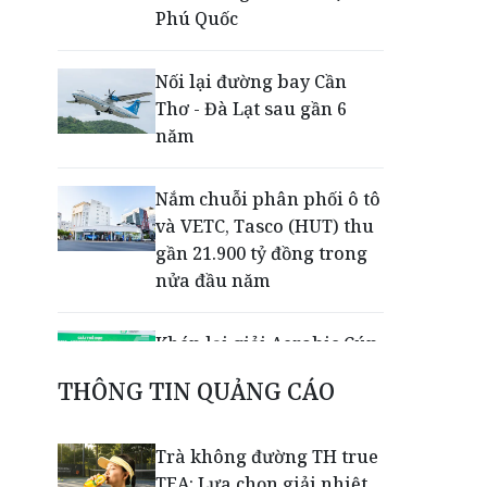
Phú Quốc
Nối lại đường bay Cần
Thơ - Đà Lạt sau gần 6
năm
Nắm chuỗi phân phối ô tô
và VETC, Tasco (HUT) thu
gần 21.900 tỷ đồng trong
nửa đầu năm
Khép lại giải Aerobic Cúp
Nestlé MILO 2026: Sân
THÔNG TIN QUẢNG CÁO
chơi học đường giúp học
sinh rèn kỹ năng sống
qua từng bước nhảy
Trà không đường TH true
TEA: Lựa chọn giải nhiệt