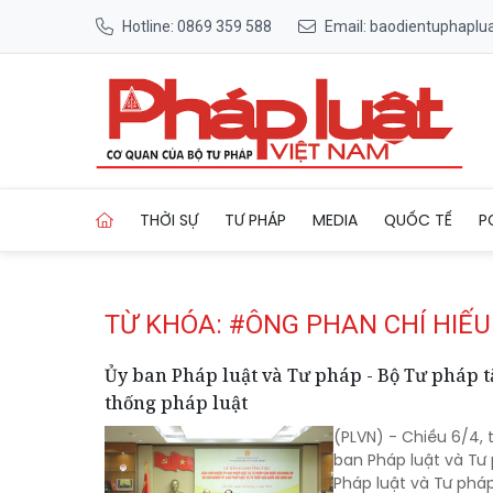
Hotline: 0869 359 588
Email: baodientuphapl
Trang chủ Tag
THỜI SỰ
TƯ PHÁP
MEDIA
QUỐC TẾ
P
TỪ KHÓA: #ÔNG PHAN CHÍ HIẾU
Ủy ban Pháp luật và Tư pháp - Bộ Tư pháp 
thống pháp luật
(PLVN) - Chiều 6/4, 
ban Pháp luật và T
Pháp luật và Tư phá