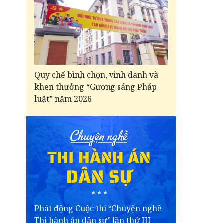
Quy chế bình chọn, vinh danh và
khen thưởng “Gương sáng Pháp
luật” năm 2026
Phát động Cuộc thi “Chuyện nghề
Thi hành án dân sự” lần thứ III