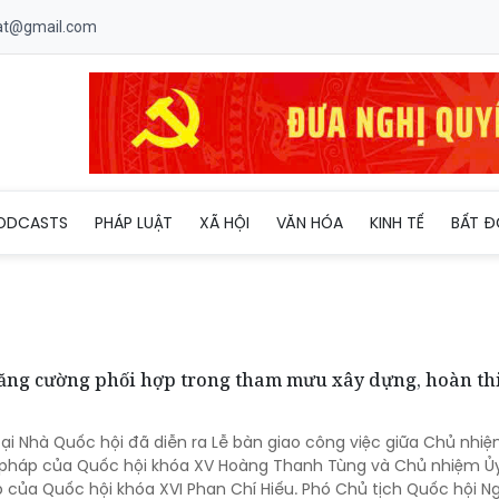
uat@gmail.com
ODCASTS
PHÁP LUẬT
XÃ HỘI
VĂN HÓA
KINH TẾ
BẤT Đ
tăng cường phối hợp trong tham mưu xây dựng, hoàn th
tại Nhà Quốc hội đã diễn ra Lễ bàn giao công việc giữa Chủ nhi
ư pháp của Quốc hội khóa XV Hoàng Thanh Tùng và Chủ nhiệm Ủ
p của Quốc hội khóa XVI Phan Chí Hiếu. Phó Chủ tịch Quốc hội 