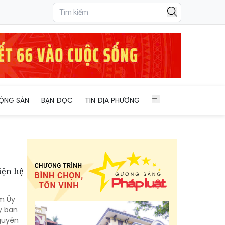
ỘNG SẢN
BẠN ĐỌC
TIN ĐỊA PHƯƠNG
iện hệ
ệm Ủy
y ban
Nguyễn