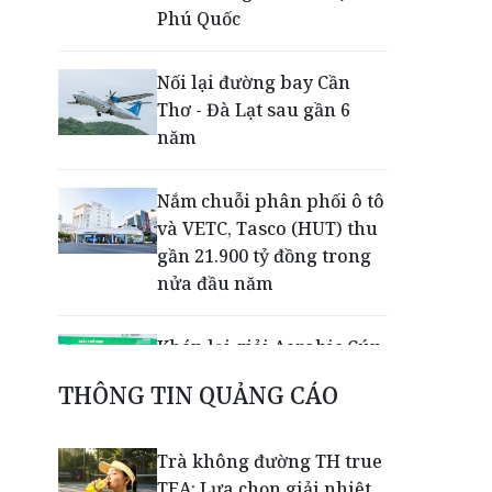
Phú Quốc
Nối lại đường bay Cần
Thơ - Đà Lạt sau gần 6
năm
Nắm chuỗi phân phối ô tô
và VETC, Tasco (HUT) thu
gần 21.900 tỷ đồng trong
nửa đầu năm
Khép lại giải Aerobic Cúp
Nestlé MILO 2026: Sân
THÔNG TIN QUẢNG CÁO
chơi học đường giúp học
sinh rèn kỹ năng sống
qua từng bước nhảy
Trà không đường TH true
TEA: Lựa chọn giải nhiệt