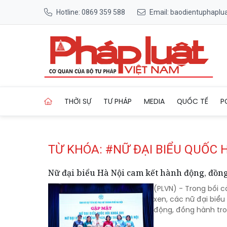
Hotline: 0869 359 588
Email: baodientuphapl
Trang chủ Tag
THỜI SỰ
TƯ PHÁP
MEDIA
QUỐC TẾ
P
TỪ KHÓA: #NỮ ĐẠI BIỂU QUỐC 
Nữ đại biểu Hà Nội cam kết hành động, đồn
(PLVN) - Trong bối 
xen, các nữ đại biể
động, đồng hành tron