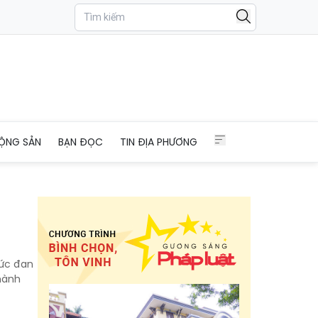
ỘNG SẢN
BẠN ĐỌC
TIN ĐỊA PHƯƠNG
hức đan
hành