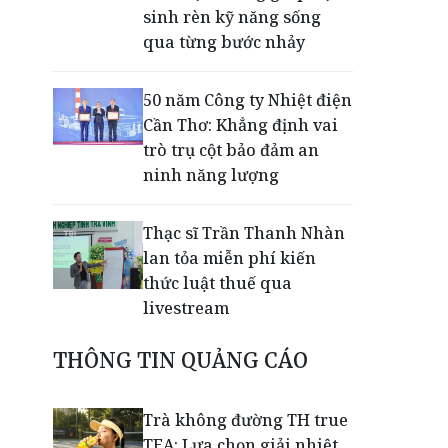
sinh rèn kỹ năng sống
qua từng bước nhảy
50 năm Công ty Nhiệt điện
Cần Thơ: Khẳng định vai
trò trụ cột bảo đảm an
ninh năng lượng
Thạc sĩ Trần Thanh Nhàn
lan tỏa miễn phí kiến
thức luật thuế qua
livestream
THÔNG TIN QUẢNG CÁO
Giải mã bộ 3 trụ cột giúp
TPBank liên tục trụ vững
Top 10 Ngân hàng tư
Trà không đường TH true
nhân uy tín
TEA: Lựa chọn giải nhiệt