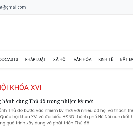
uat@gmail.com
ODCASTS
PHÁP LUẬT
XÃ HỘI
VĂN HÓA
KINH TẾ
BẤT Đ
HỘI KHÓA XVI
g hành cùng Thủ đô trong nhiệm kỳ mới
cảnh Thủ đô bước vào nhiệm kỳ mới với nhiều cơ hội và thách t
u Quốc hội khóa XVI và đại biểu HĐND thành phố Hà Nội cam kết 
g quá trình xây dựng và phát triển Thủ đô.