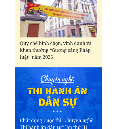
Quy chế bình chọn, vinh danh và
khen thưởng “Gương sáng Pháp
luật” năm 2026
Phát động Cuộc thi “Chuyện nghề
Thi hành án dân sự” lần thứ III