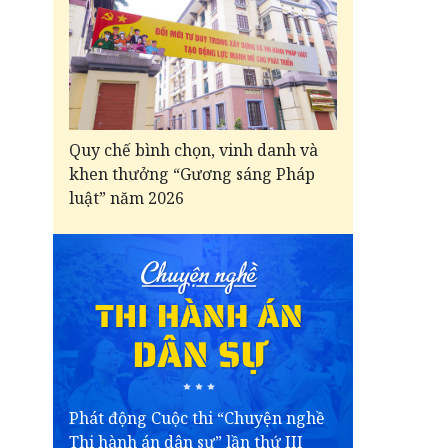
Quy chế bình chọn, vinh danh và
khen thưởng “Gương sáng Pháp
luật” năm 2026
Phát động Cuộc thi “Chuyện nghề
Thi hành án dân sự” lần thứ III