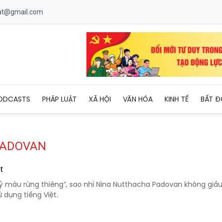
uat@gmail.com
ODCASTS
PHÁP LUẬT
XÃ HỘI
VĂN HÓA
KINH TẾ
BẤT Đ
PADOVAN
ệt
ỷ máu rừng thiêng”, sao nhí Nina Nutthacha Padovan không giấ
ử dụng tiếng Việt.