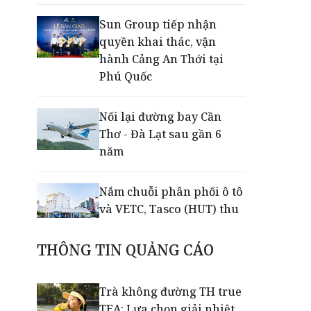
Sun Group tiếp nhận
quyền khai thác, vận
hành Cảng An Thới tại
Phú Quốc
Nối lại đường bay Cần
Thơ - Đà Lạt sau gần 6
năm
Nắm chuỗi phân phối ô tô
và VETC, Tasco (HUT) thu
gần 21.900 tỷ đồng trong
nửa đầu năm
THÔNG TIN QUẢNG CÁO
Khép lại giải Aerobic Cúp
Trà không đường TH true
Nestlé MILO 2026: Sân
TEA: Lựa chọn giải nhiệt