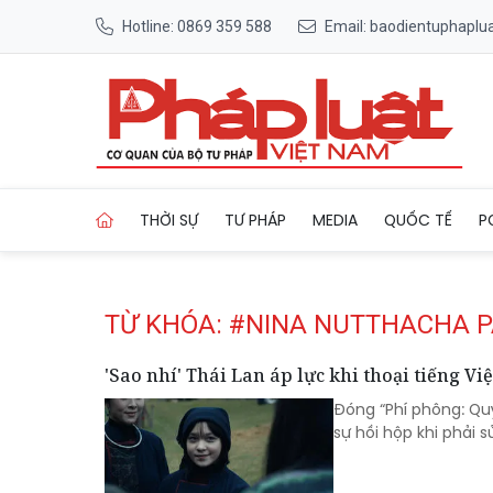
Hotline: 0869 359 588
Email: baodientuphapl
Trang chủ Tag
THỜI SỰ
TƯ PHÁP
MEDIA
QUỐC TẾ
P
TỪ KHÓA: #NINA NUTTHACHA 
'Sao nhí' Thái Lan áp lực khi thoại tiếng Vi
Đóng “Phí phông: Qu
sự hồi hộp khi phải s