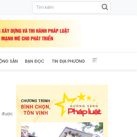
ỘNG SẢN
BẠN ĐỌC
TIN ĐỊA PHƯƠNG
u được