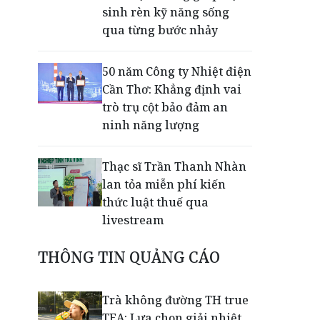
sinh rèn kỹ năng sống
qua từng bước nhảy
50 năm Công ty Nhiệt điện
Cần Thơ: Khẳng định vai
trò trụ cột bảo đảm an
ninh năng lượng
Thạc sĩ Trần Thanh Nhàn
lan tỏa miễn phí kiến
thức luật thuế qua
livestream
THÔNG TIN QUẢNG CÁO
Giải mã bộ 3 trụ cột giúp
TPBank liên tục trụ vững
Top 10 Ngân hàng tư
Trà không đường TH true
nhân uy tín
TEA: Lựa chọn giải nhiệt