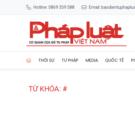
Hotline: 0869 359 588
Email: baodientuphapl
Trang chủ Tag
THỜI SỰ
TƯ PHÁP
MEDIA
QUỐC TẾ
P
TỪ KHÓA: #