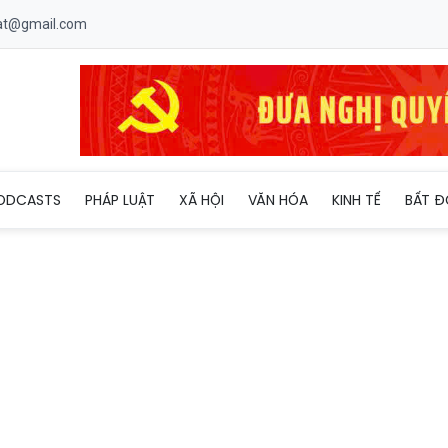
uat@gmail.com
ODCASTS
PHÁP LUẬT
XÃ HỘI
VĂN HÓA
KINH TẾ
BẤT Đ