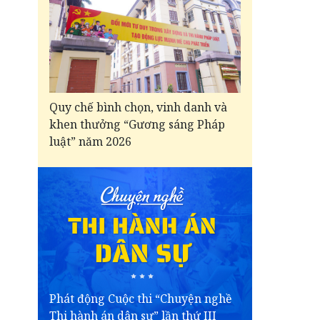
Quy chế bình chọn, vinh danh và
khen thưởng “Gương sáng Pháp
luật” năm 2026
Phát động Cuộc thi “Chuyện nghề
Thi hành án dân sự” lần thứ III