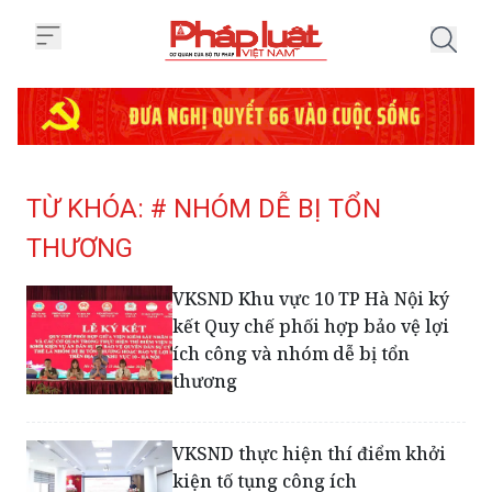
Trang chủ Tag
TỪ KHÓA: # NHÓM DỄ BỊ TỔN
THƯƠNG
VKSND Khu vực 10 TP Hà Nội ký
kết Quy chế phối hợp bảo vệ lợi
ích công và nhóm dễ bị tổn
thương
VKSND thực hiện thí điểm khởi
kiện tố tụng công ích