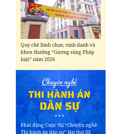
Quy chế bình chọn, vinh danh và
khen thưởng “Gương sáng Pháp
luật” năm 2026
Phát động Cuộc thi “Chuyện nghề
Thi hành án dân sự” lần thứ III