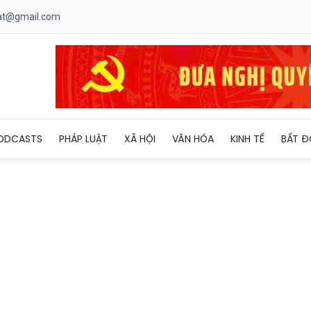
uat@gmail.com
ODCASTS
PHÁP LUẬT
XÃ HỘI
VĂN HÓA
KINH TẾ
BẤT Đ