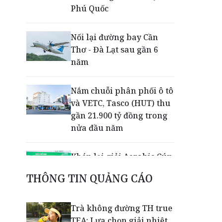
Phú Quốc
Nối lại đường bay Cần
Thơ - Đà Lạt sau gần 6
năm
Nắm chuỗi phân phối ô tô
và VETC, Tasco (HUT) thu
gần 21.900 tỷ đồng trong
nửa đầu năm
Khép lại giải Aerobic Cúp
Nestlé MILO 2026: Sân
THÔNG TIN QUẢNG CÁO
chơi học đường giúp học
sinh rèn kỹ năng sống
qua từng bước nhảy
Trà không đường TH true
TEA: Lựa chọn giải nhiệt