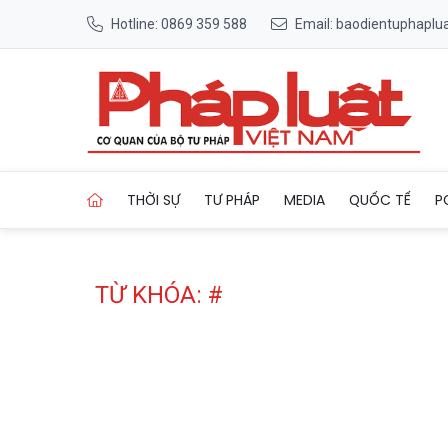
Hotline: 0869 359 588
Email: baodientuphapl
Trang chủ Tag
THỜI SỰ
TƯ PHÁP
MEDIA
QUỐC TẾ
P
TỪ KHÓA: #