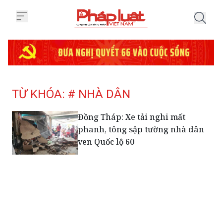
Trang chủ Tag
TỪ KHÓA: # NHÀ DÂN
Đồng Tháp: Xe tải nghi mất
phanh, tông sập tường nhà dân
ven Quốc lộ 60