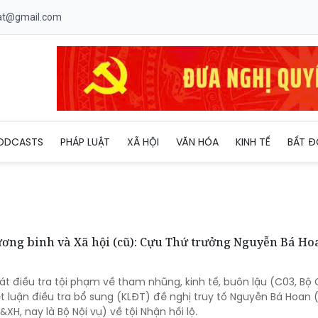
uat@gmail.com
ODCASTS
PHÁP LUẬT
XÃ HỘI
VĂN HÓA
KINH TẾ
BẤT Đ
hương binh và Xã hội (cũ): Cựu Thứ trưởng Nguyễn Bá Ho
át điều tra tội phạm về tham nhũng, kinh tế, buôn lậu (C03, Bộ
t luận điều tra bổ sung (KLĐT) đề nghị truy tố Nguyễn Bá Hoan 
XH, nay là Bộ Nội vụ) về tội Nhận hối lộ.