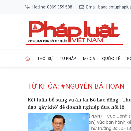
Hotline: 0869 359 588
Email: baodientuphapl
Trang chủ Tag
THỜI SỰ
TƯ PHÁP
MEDIA
QUỐC TẾ
P
TỪ KHÓA: #NGUYỄN BÁ HOAN
Kết luận bổ sung vụ án tại Bộ Lao động - T
đạo 'gây khó' để doanh nghiệp đưa hối lộ
(PLVN) - Cục Cảnh s
an) vừa ban hành kế
Thứ trưởng Bộ LĐ-TB&