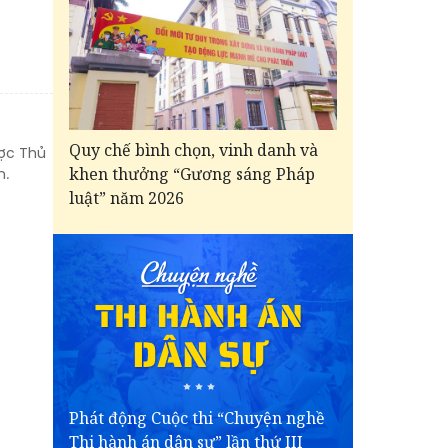
Quy chế bình chọn, vinh danh và
ược Thủ
khen thưởng “Gương sáng Pháp
n.
luật” năm 2026
Phát động Cuộc thi “Chuyện nghề
Thi hành án dân sự” lần thứ III