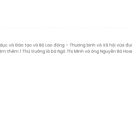
o dục và Đào tạo và Bộ Lao động – Thương binh và Xã hội vừa đ
ệm thêm 1 Thứ trưởng là bà Ngô Thị Minh và ông Nguyễn Bá Hoa