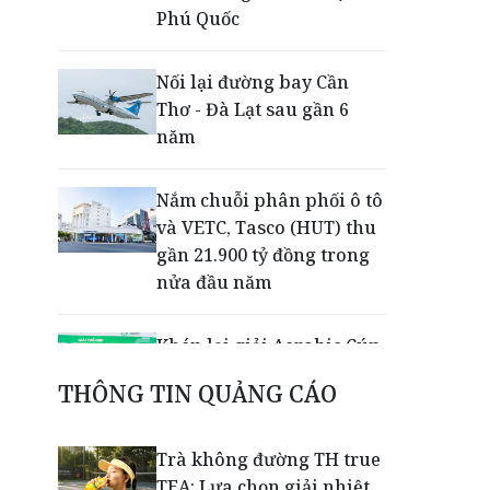
Phú Quốc
Nối lại đường bay Cần
Thơ - Đà Lạt sau gần 6
năm
Nắm chuỗi phân phối ô tô
và VETC, Tasco (HUT) thu
gần 21.900 tỷ đồng trong
nửa đầu năm
Khép lại giải Aerobic Cúp
Nestlé MILO 2026: Sân
THÔNG TIN QUẢNG CÁO
chơi học đường giúp học
sinh rèn kỹ năng sống
qua từng bước nhảy
Trà không đường TH true
TEA: Lựa chọn giải nhiệt