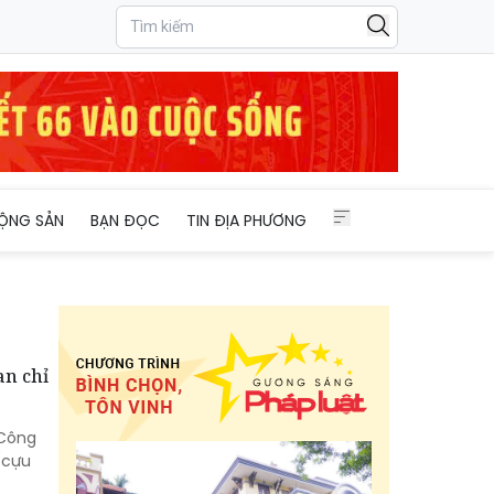
ỘNG SẢN
BẠN ĐỌC
TIN ĐỊA PHƯƠNG
an chỉ
 Công
(cựu