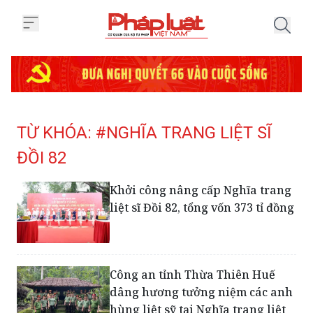
Trang chủ Tag
TỪ KHÓA: #NGHĨA TRANG LIỆT SĨ
ĐỒI 82
Khởi công nâng cấp Nghĩa trang
liệt sĩ Đồi 82, tổng vốn 373 tỉ đồng
Công an tỉnh Thừa Thiên Huế
dâng hương tưởng niệm các anh
hùng liệt sỹ tại Nghĩa trang liệt