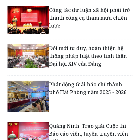
thành công cụ tham mưu chiến
lược
Đổi mới tư duy, hoàn thiện hệ
thống pháp luật theo tinh thần
Đại hội XIV của Đảng
Phát động Giải báo chí thành
phố Hải Phòng năm 2025 - 2026
Quảng Ninh: Trao giải Cuộc thi
Báo cáo viên, tuyên truyền viên
giỏi