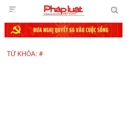
Trang chủ Tag
TỪ KHÓA: #