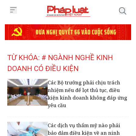
Trang chủ Tag
TỪ KHÓA: # NGÀNH NGHỀ KINH
DOANH CÓ ĐIỀU KIỆN
Các Bộ trưởng phải chịu trách
nhiệm nếu để lọt thủ tục, điều
kiện kinh doanh không đáp ứng
yêu cầu
Các dịch vụ thẩm mỹ nào phải
bảo đảm điều kiện về an ninh