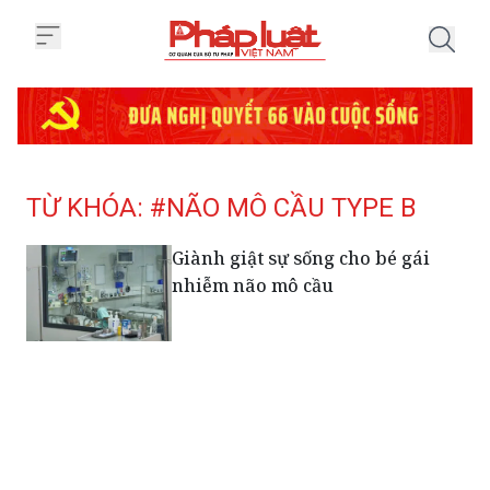
Trang chủ Tag
TỪ KHÓA: #NÃO MÔ CẦU TYPE B
Giành giật sự sống cho bé gái
nhiễm não mô cầu