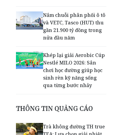
Nắm chuỗi phân phối ô tô
và VETC, Tasco (HUT) thu
gần 21.900 tỷ đồng trong
nửa đầu năm
Khép lại giải Aerobic Cúp
Nestlé MILO 2026: Sân
chơi học đường giúp học
sinh rèn kỹ năng sống
qua từng bước nhảy
50 năm Công ty Nhiệt điện
THÔNG TIN QUẢNG CÁO
Cần Thơ: Khẳng định vai
trò trụ cột bảo đảm an
ninh năng lượng
Trà không đường TH true
TEA: Lựa chọn giải nhiệt