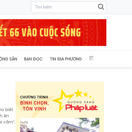
ỘNG SẢN
BẠN ĐỌC
TIN ĐỊA PHƯƠNG
o biết
nh An
bị cấm”.