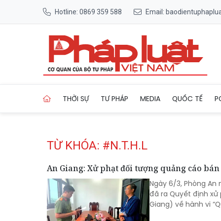
Hotline: 0869 359 588
Email: baodientuphapl
Trang chủ Tag
THỜI SỰ
TƯ PHÁP
MEDIA
QUỐC TẾ
P
TỪ KHÓA: #N.T.H.L
An Giang: Xử phạt đối tượng quảng cáo bán
Ngày 6/3, Phòng An 
đã ra Quyết định xử 
Giang) về hành vi “Q