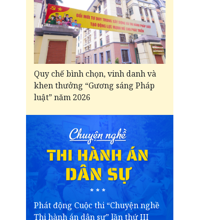
Quy chế bình chọn, vinh danh và
khen thưởng “Gương sáng Pháp
luật” năm 2026
Phát động Cuộc thi “Chuyện nghề
Thi hành án dân sự” lần thứ III