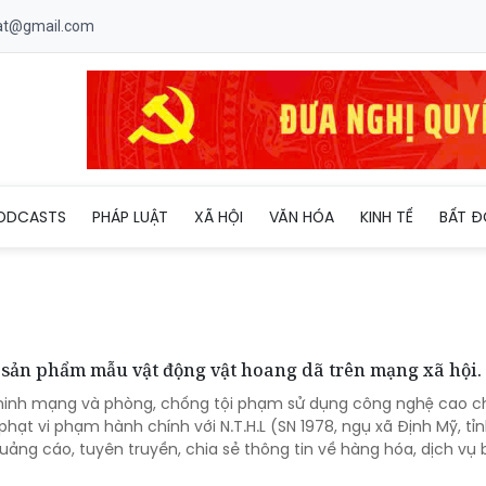
uat@gmail.com
ODCASTS
PHÁP LUẬT
XÃ HỘI
VĂN HÓA
KINH TẾ
BẤT Đ
 sản phẩm mẫu vật động vật hoang dã trên mạng xã hội.
ninh mạng và phòng, chống tội phạm sử dụng công nghệ cao ch
phạt vi phạm hành chính với N.T.H.L (SN 1978, ngụ xã Định Mỹ, tỉ
uảng cáo, tuyên truyền, chia sẻ thông tin về hàng hóa, dịch vụ 