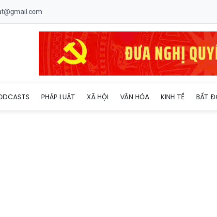
uat@gmail.com
ODCASTS
PHÁP LUẬT
XÃ HỘI
VĂN HÓA
KINH TẾ
BẤT Đ