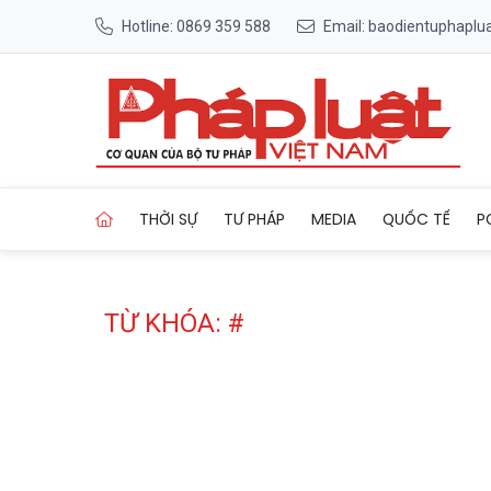
Hotline: 0869 359 588
Email: baodientuphapl
Trang chủ Tag
THỜI SỰ
TƯ PHÁP
MEDIA
QUỐC TẾ
P
TỪ KHÓA: #