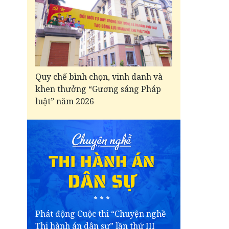
Quy chế bình chọn, vinh danh và
khen thưởng “Gương sáng Pháp
luật” năm 2026
Phát động Cuộc thi “Chuyện nghề
Thi hành án dân sự” lần thứ III