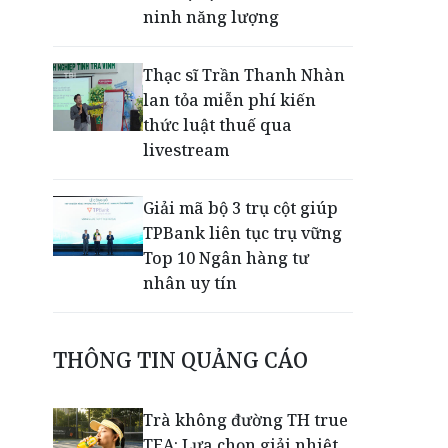
ninh năng lượng
Thạc sĩ Trần Thanh Nhàn
lan tỏa miễn phí kiến
thức luật thuế qua
livestream
Giải mã bộ 3 trụ cột giúp
TPBank liên tục trụ vững
Top 10 Ngân hàng tư
nhân uy tín
EVNHCMC kỷ niệm 50 năm
THÔNG TIN QUẢNG CÁO
thành lập và đón nhận
Huân chương Lao động
Hạng 3
Trà không đường TH true
TEA: Lựa chọn giải nhiệt