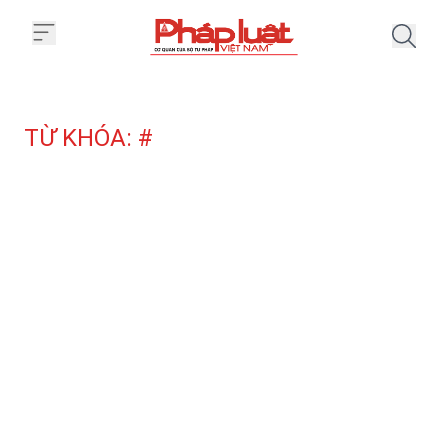
Trang chủ Tag
TỪ KHÓA: #