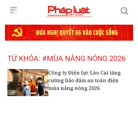
Trang chủ Tag
TỪ KHÓA: #MÙA NẮNG NÓNG 2026
Công ty Điện lực Lào Cai tăng
cường bảo đảm an toàn điện
mùa nắng nóng 2026