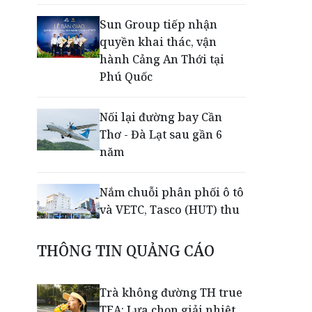
Sun Group tiếp nhận
quyền khai thác, vận
hành Cảng An Thới tại
Phú Quốc
Nối lại đường bay Cần
Thơ - Đà Lạt sau gần 6
năm
Nắm chuỗi phân phối ô tô
và VETC, Tasco (HUT) thu
gần 21.900 tỷ đồng trong
nửa đầu năm
THÔNG TIN QUẢNG CÁO
Khép lại giải Aerobic Cúp
Trà không đường TH true
Nestlé MILO 2026: Sân
TEA: Lựa chọn giải nhiệt