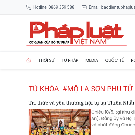
Hotline: 0869 359 588
Email: baodientuphapl
Trang chủ Tag
THỜI SỰ
TƯ PHÁP
MEDIA
QUỐC TẾ
P
TỪ KHÓA: #MỘ LA SƠN PHU TỬ
Tri thức và yêu thương hội tụ tại Thiên Nh
Chiều 18/5, tại Khu 
An), Đảng ủy và Hội 
và phát động Chương