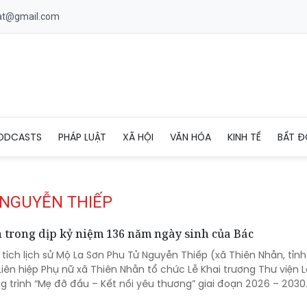
uat@gmail.com
ODCASTS
PHÁP LUẬT
XÃ HỘI
VĂN HÓA
KINH TẾ
BẤT Đ
 NGUYỄN THIẾP
ẫn trong dịp kỷ niệm 136 năm ngày sinh của Bác
di tích lịch sử Mộ La Sơn Phu Tử Nguyễn Thiếp (xã Thiên Nhẫn, tỉn
Liên hiệp Phụ nữ xã Thiên Nhẫn tổ chức Lễ Khai trương Thư viện 
 trình “Mẹ đỡ đầu – Kết nối yêu thương” giai đoạn 2026 – 2030