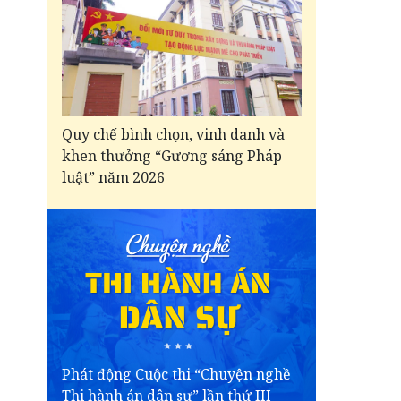
Quy chế bình chọn, vinh danh và
khen thưởng “Gương sáng Pháp
luật” năm 2026
Phát động Cuộc thi “Chuyện nghề
Thi hành án dân sự” lần thứ III