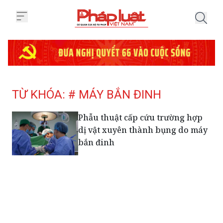
Trang chủ Tag
TỪ KHÓA: # MÁY BẮN ĐINH
Phẫu thuật cấp cứu trường hợp
dị vật xuyên thành bụng do máy
bắn đinh