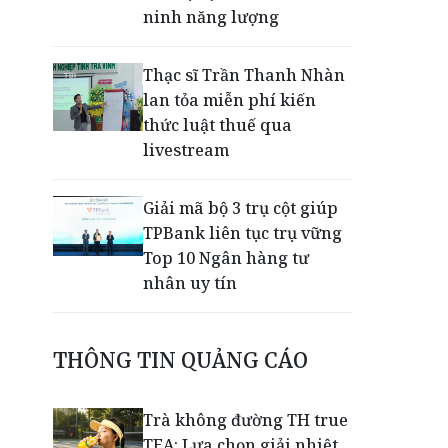
ninh năng lượng
Thạc sĩ Trần Thanh Nhàn
lan tỏa miễn phí kiến
thức luật thuế qua
livestream
Giải mã bộ 3 trụ cột giúp
TPBank liên tục trụ vững
Top 10 Ngân hàng tư
nhân uy tín
EVNHCMC kỷ niệm 50 năm
THÔNG TIN QUẢNG CÁO
thành lập và đón nhận
Huân chương Lao động
Hạng 3
Trà không đường TH true
TEA: Lựa chọn giải nhiệt