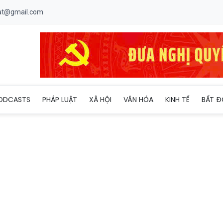
uat@gmail.com
ODCASTS
PHÁP LUẬT
XÃ HỘI
VĂN HÓA
KINH TẾ
BẤT Đ