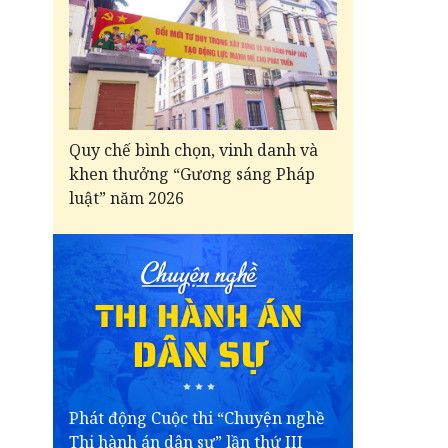
Quy chế bình chọn, vinh danh và
khen thưởng “Gương sáng Pháp
luật” năm 2026
Phát động Cuộc thi “Chuyện nghề
Thi hành án dân sự” lần thứ III