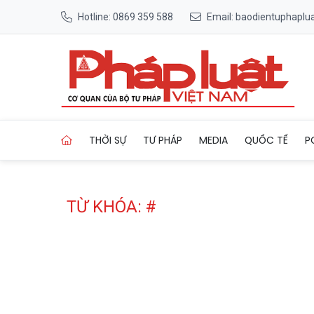
Hotline: 0869 359 588
Email: baodientuphapl
Trang chủ Tag
THỜI SỰ
TƯ PHÁP
MEDIA
QUỐC TẾ
P
TỪ KHÓA: #