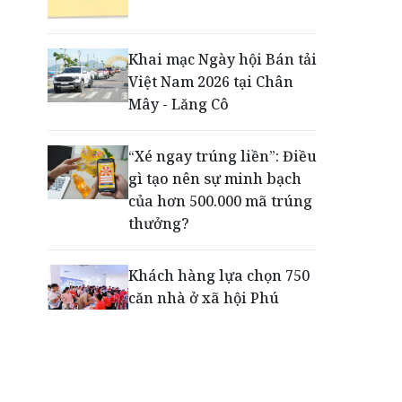
Động lực cho doanh
nghiệp nhà nước: Giải bài
toán thưởng vượt kế
Khai mạc Ngày hội Bán tải
hoạch
Việt Nam 2026 tại Chân
Mây - Lăng Cô
Phú Quốc - Thiên đường
lập nghiệp của người trẻ
“Xé ngay trúng liền”: Điều
toàn cầu
gì tạo nên sự minh bạch
của hơn 500.000 mã trúng
thưởng?
Khách hàng lựa chọn 750
căn nhà ở xã hội Phú
Cường Home – Phú Quý
trong hơn 3 giờ
Thông báo tìm người