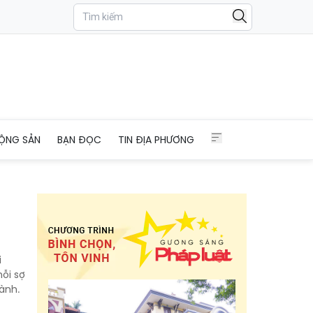
ỘNG SẢN
BẠN ĐỌC
TIN ĐỊA PHƯƠNG
i
nỗi sợ
ành.