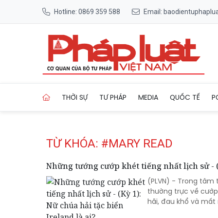
Hotline: 0869 359 588
Email: baodientuphapl
Trang chủ Tag
THỜI SỰ
TƯ PHÁP
MEDIA
QUỐC TẾ
P
TỪ KHÓA: #MARY READ
Những tướng cướp khét tiếng nhất lịch sử - (
(PLVN) - Trong tâm t
thường trực về cướp 
hãi, đau khổ và mất