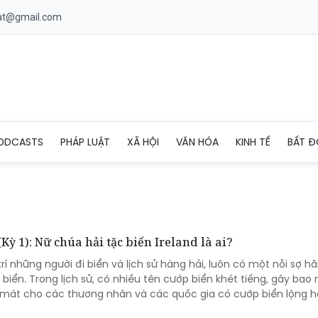
uat@gmail.com
ODCASTS
PHÁP LUẬT
XÃ HỘI
VĂN HÓA
KINH TẾ
BẤT Đ
Kỳ 1): Nữ chúa hải tặc biển Ireland là ai?
rí những người đi biển và lịch sử hàng hải, luôn có một nỗi sợ hã
biển. Trong lịch sử, có nhiều tên cướp biển khét tiếng, gây bao 
 mát cho các thương nhân và các quốc gia có cướp biển lộng h