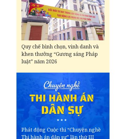
Quy chế bình chọn, vinh danh và
khen thưởng “Gương sáng Pháp
luật” năm 2026
Phát động Cuộc thi “Chuyện nghề
Thi hành án dân sự” lần thứ III