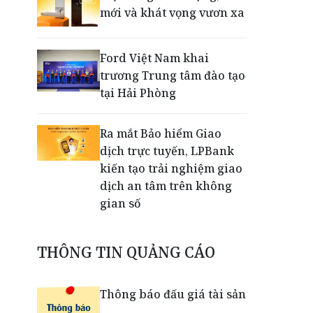
mới và khát vọng vươn xa
Ford Việt Nam khai
trương Trung tâm đào tạo
tại Hải Phòng
Ra mắt Bảo hiểm Giao
dịch trực tuyến, LPBank
kiến tạo trải nghiệm giao
dịch an tâm trên không
gian số
Dấu mốc khẳng định năng
THÔNG TIN QUẢNG CÁO
lực vận hành và thích ứng
của TCIT
Thông báo đấu giá tài sản