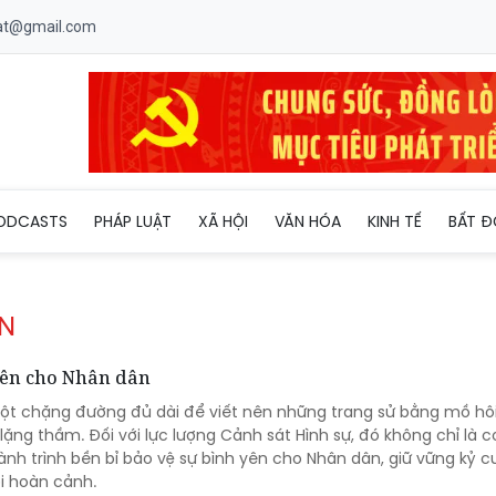
uat@gmail.com
ODCASTS
PHÁP LUẬT
XÃ HỘI
VĂN HÓA
KINH TẾ
BẤT Đ
AN
 yên cho Nhân dân
ột chặng đường đủ dài để viết nên những trang sử bằng mồ hô
lặng thầm. Đối với lực lượng Cảnh sát Hình sự, đó không chỉ là c
hành trình bền bỉ bảo vệ sự bình yên cho Nhân dân, giữ vững kỷ c
i hoàn cảnh.