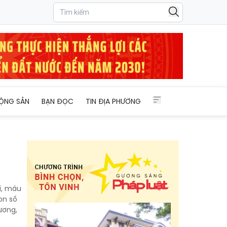
ỘNG SẢN
BẠN ĐỌC
TIN ĐỊA PHƯƠNG
i, máu
on số
ương,