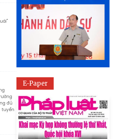
uái"
E-Paper
ọng
trường
ông đủ
c tuyển