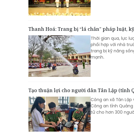
Thanh Hoá: Trang bị “lá chắn” pháp luật, k
Thời gian qua, lực 
phối hợp với nhà tr
trang bị kỹ năng số
mạnh.
Tạo thuận lợi cho người dân Tân Lập (tỉnh 
Công an xã Tân Lập v
Công an tỉnh Quảng 
tử cho hơn 300 người