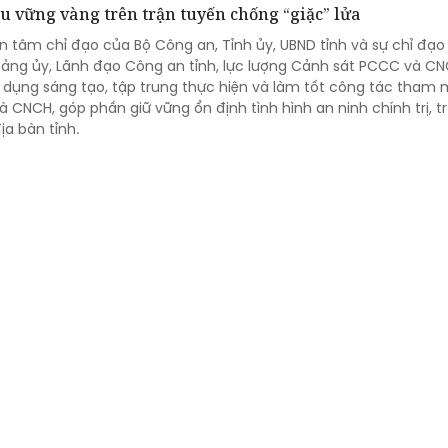
u vững vàng trên trận tuyến chống “giặc” lửa
n tâm chỉ đạo của Bộ Công an, Tỉnh ủy, UBND tỉnh và sự chỉ đạo
 Đảng ủy, Lãnh đạo Công an tỉnh, lực lượng Cảnh sát PCCC và C
 dụng sáng tạo, tập trung thực hiện và làm tốt công tác tham
à CNCH, góp phần giữ vững ổn định tình hình an ninh chính trị, tr
ịa bàn tỉnh.