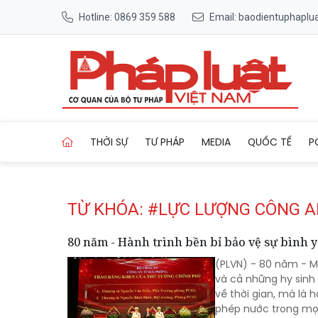
Hotline: 0869 359 588
Email: baodientuphapl
Trang chủ Tag
THỜI SỰ
TƯ PHÁP
MEDIA
QUỐC TẾ
P
TỪ KHÓA: #LỰC LƯỢNG CÔNG 
80 năm - Hành trình bền bỉ bảo vệ sự bình
(PLVN) - 80 năm - M
và cả những hy sinh 
về thời gian, mà là 
phép nước trong mọ