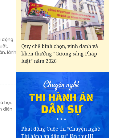
ủ động
Quy chế bình chọn, vinh danh và
uật,
àn, lành
khen thưởng “Gương sáng Pháp
luật” năm 2026
ã hội,
h điện
Phát động Cuộc thi “Chuyện nghề
Thi hành án dân sự” lần thứ III