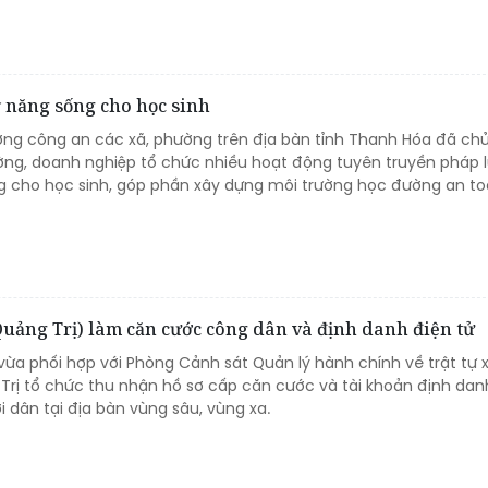
ỹ năng sống cho học sinh
lượng công an các xã, phường trên địa bàn tỉnh Thanh Hóa đã ch
ường, doanh nghiệp tổ chức nhiều hoạt động tuyên truyền pháp l
ng cho học sinh, góp phần xây dựng môi trường học đường an to
Quảng Trị) làm căn cước công dân và định danh điện tử
ừa phối hợp với Phòng Cảnh sát Quản lý hành chính về trật tự x
Trị tổ chức thu nhận hồ sơ cấp căn cước và tài khoản định dan
 dân tại địa bàn vùng sâu, vùng xa.