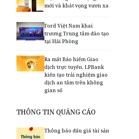
mới và khát vọng vươn xa
Ford Việt Nam khai
trương Trung tâm đào tạo
tại Hải Phòng
Ra mắt Bảo hiểm Giao
dịch trực tuyến, LPBank
kiến tạo trải nghiệm giao
dịch an tâm trên không
gian số
Dấu mốc khẳng định năng
THÔNG TIN QUẢNG CÁO
lực vận hành và thích ứng
của TCIT
Thông báo đấu giá tài sản