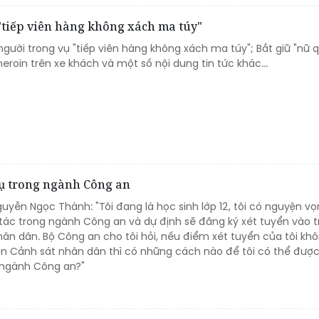
ụ "tiếp viên hàng không xách ma túy"
người trong vụ "tiếp viên hàng không xách ma túy"; Bắt giữ "nữ q
roin trên xe khách và một số nội dung tin tức khác...
ụ trong ngành Công an
guyễn Ngọc Thành: "Tôi đang là học sinh lớp 12, tôi có nguyện v
tác trong ngành Công an và dự định sẽ đăng ký xét tuyển vào 
hân dân. Bộ Công an cho tôi hỏi, nếu điểm xét tuyển của tôi kh
iện Cảnh sát nhân dân thì có những cách nào để tôi có thể đượ
 ngành Công an?"