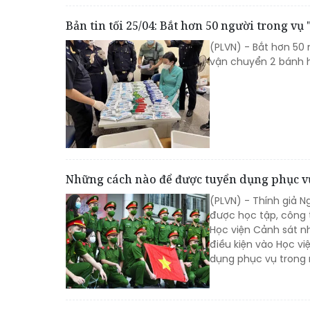
Bản tin tối 25/04: Bắt hơn 50 người trong v
(PLVN) - Bắt hơn 50 
vận chuyển 2 bánh he
Những cách nào để được tuyển dụng phục v
(PLVN) - Thính giả N
được học tập, công 
Học viện Cảnh sát n
điều kiện vào Học v
dụng phục vụ trong