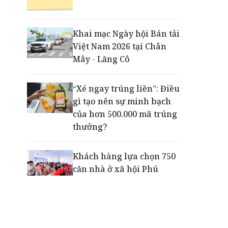
Động lực cho doanh
nghiệp nhà nước: Giải bài
toán thưởng vượt kế
Khai mạc Ngày hội Bán tải
hoạch
Việt Nam 2026 tại Chân
Mây - Lăng Cô
Phú Quốc - Thiên đường
lập nghiệp của người trẻ
“Xé ngay trúng liền”: Điều
toàn cầu
gì tạo nên sự minh bạch
của hơn 500.000 mã trúng
thưởng?
Khách hàng lựa chọn 750
căn nhà ở xã hội Phú
Cường Home – Phú Quý
trong hơn 3 giờ
Thông báo tìm người