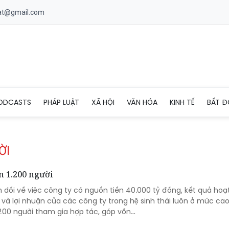
uat@gmail.com
ODCASTS
PHÁP LUẬT
XÃ HỘI
VĂN HÓA
KINH TẾ
BẤT Đ
ỜI
n 1.200 người
n dối về việc công ty có nguồn tiền 40.000 tỷ đồng, kết quả ho
 và lợi nhuận của các công ty trong hệ sinh thái luôn ở mức cao
.200 người tham gia hợp tác, góp vốn…