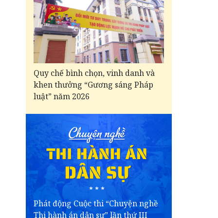
Quy chế bình chọn, vinh danh và
khen thưởng “Gương sáng Pháp
luật” năm 2026
Phát động Cuộc thi “Chuyện nghề
Thi hành án dân sự” lần thứ III