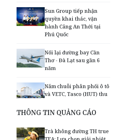
Sun Group tiếp nhận
quyền khai thác, vận
hành Cảng An Thới tại
Phú Quốc
Nối lại đường bay Cần
Thơ - Đà Lạt sau gần 6
năm
Nắm chuỗi phân phối ô tô
và VETC, Tasco (HUT) thu
gần 21.900 tỷ đồng trong
nửa đầu năm
THÔNG TIN QUẢNG CÁO
Khép lại giải Aerobic Cúp
Trà không đường TH true
Nestlé MILO 2026: Sân
TEA: Lựa chọn giải nhiệt