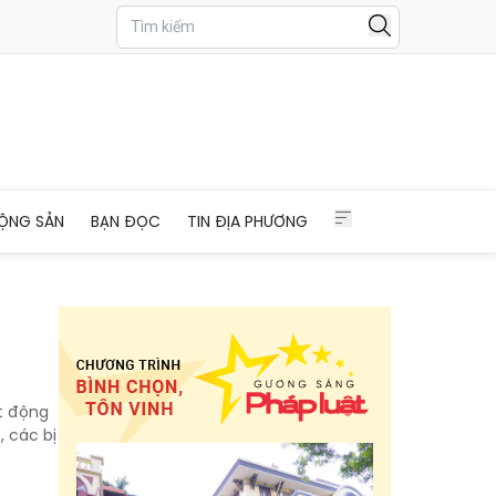
ỘNG SẢN
BẠN ĐỌC
TIN ĐỊA PHƯƠNG
ạt động
, các bị