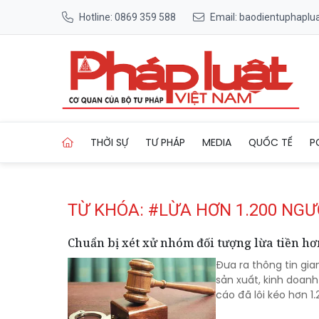
Hotline: 0869 359 588
Email: baodientuphapl
Trang chủ Tag
THỜI SỰ
TƯ PHÁP
MEDIA
QUỐC TẾ
P
TỪ KHÓA: #LỪA HƠN 1.200 NGƯ
Chuẩn bị xét xử nhóm đối tượng lừa tiền hơ
Đưa ra thông tin gia
sản xuất, kinh doanh
cáo đã lôi kéo hơn 1