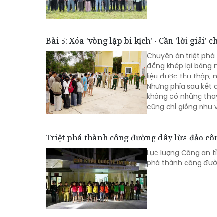
Bài 5: Xóa 'vòng lặp bi kịch' - Cần 'lời giải'
Chuyên án triệt phá
đồng khép lại bằng n
liệu được thu thập,
Nhưng phía sau kết q
không có những thay
cũng chỉ giống như 
Triệt phá thành công đường dây lừa đảo cô
Lực lượng Công an tỉ
phá thành công đườ