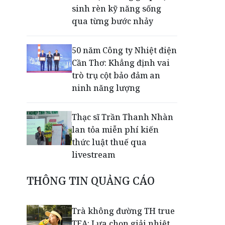
sinh rèn kỹ năng sống
qua từng bước nhảy
50 năm Công ty Nhiệt điện
Cần Thơ: Khẳng định vai
trò trụ cột bảo đảm an
ninh năng lượng
Thạc sĩ Trần Thanh Nhàn
lan tỏa miễn phí kiến
thức luật thuế qua
livestream
THÔNG TIN QUẢNG CÁO
Giải mã bộ 3 trụ cột giúp
TPBank liên tục trụ vững
Top 10 Ngân hàng tư
Trà không đường TH true
nhân uy tín
TEA: Lựa chọn giải nhiệt