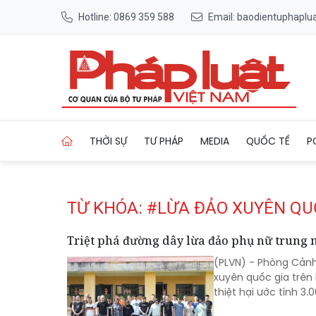
Hotline: 0869 359 588
Email: baodientuphapl
Trang chủ Tag
THỜI SỰ
TƯ PHÁP
MEDIA
QUỐC TẾ
P
TỪ KHÓA: #LỪA ĐẢO XUYÊN QU
Triệt phá đường dây lừa đảo phụ nữ trung 
(PLVN) - Phòng Cảnh
xuyên quốc gia trên
thiệt hại ước tính 3