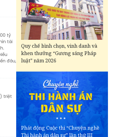
00 tỷ
ìn tài
Quy chế bình chọn, vinh danh và
h.
khen thưởng “Gương sáng Pháp
 Nếu
luật” năm 2026
đến đâu,
 triệt
Phát động Cuộc thi “Chuyện nghề
Thi hành án dân sự” lần thứ III