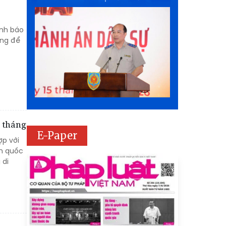
ảnh báo
ạng để
6 tháng
E-Paper
ợp với
ên quốc
 di