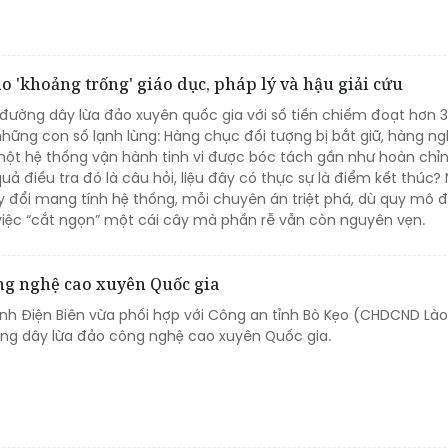
 cho 'khoảng trống' giáo dục, pháp lý và hậu giải cứu
 đường dây lừa đảo xuyên quốc gia với số tiền chiếm đoạt hơn 3
hững con số lạnh lùng: Hàng chục đối tượng bị bắt giữ, hàng ngh
 một hệ thống vận hành tinh vi được bóc tách gần như hoàn chỉn
uả điều tra đó là câu hỏi, liệu đây có thực sự là điểm kết thúc?
 đổi mang tính hệ thống, mỗi chuyên án triệt phá, dù quy mô 
việc “cắt ngọn” một cái cây mà phần rễ vẫn còn nguyên vẹn.
ng nghệ cao xuyên Quốc gia
nh Điện Biên vừa phối hợp với Công an tỉnh Bò Kẹo (CHDCND Lào)
ng dây lừa đảo công nghệ cao xuyên Quốc gia.