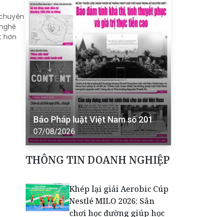
 chuyên
 nghệ
t hơn
Báo Pháp luật Việt Nam số 201
07/08/2026
THÔNG TIN DOANH NGHIỆP
Khép lại giải Aerobic Cúp
Nestlé MILO 2026: Sân
chơi học đường giúp học