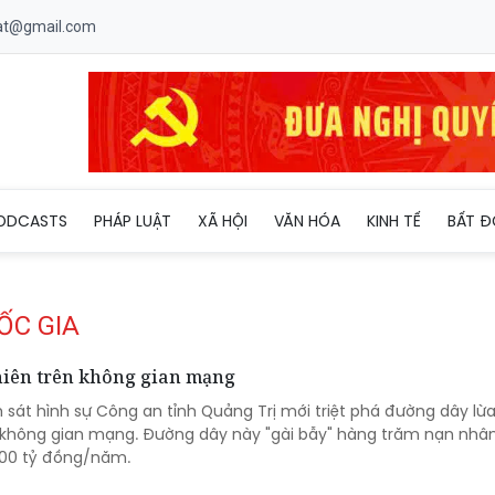
uat@gmail.com
ODCASTS
PHÁP LUẬT
XÃ HỘI
VĂN HÓA
KINH TẾ
BẤT Đ
ỐC GIA
niên trên không gian mạng
 sát hình sự Công an tỉnh Quảng Trị mới triệt phá đường dây lừ
 không gian mạng. Đường dây này "gài bẫy" hàng trăm nạn nhân
.000 tỷ đồng/năm.