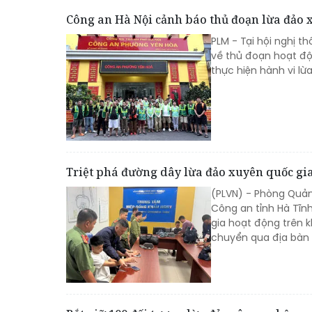
Công an Hà Nội cảnh báo thủ đoạn lừa đảo 
PLM - Tại hội nghị t
về thủ đoạn hoạt độ
thực hiện hành vi l
Triệt phá đường dây lừa đảo xuyên quốc gia
(PLVN) - Phòng Quản
Công an tỉnh Hà Tĩn
gia hoạt động trên k
chuyển qua địa bàn 