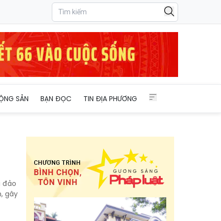
ỘNG SẢN
BẠN ĐỌC
TIN ĐỊA PHƯƠNG
a đảo
, gây