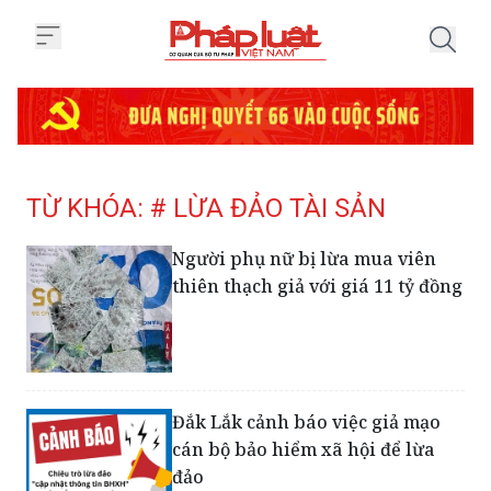
Trang chủ Tag
TỪ KHÓA: # LỪA ĐẢO TÀI SẢN
Người phụ nữ bị lừa mua viên
thiên thạch giả với giá 11 tỷ đồng
Đắk Lắk cảnh báo việc giả mạo
cán bộ bảo hiểm xã hội để lừa
đảo