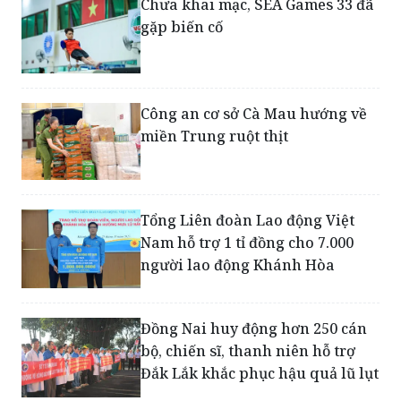
Chưa khai mạc, SEA Games 33 đã
gặp biến cố
Công an cơ sở Cà Mau hướng về
miền Trung ruột thịt
Tổng Liên đoàn Lao động Việt
Nam hỗ trợ 1 tỉ đồng cho 7.000
người lao động Khánh Hòa
Đồng Nai huy động hơn 250 cán
bộ, chiến sĩ, thanh niên hỗ trợ
Đắk Lắk khắc phục hậu quả lũ lụt