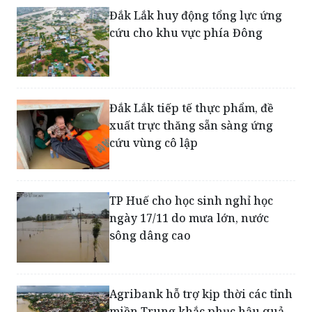
Đắk Lắk huy động tổng lực ứng
cứu cho khu vực phía Đông
Đắk Lắk tiếp tế thực phẩm, đề
xuất trực thăng sẵn sàng ứng
cứu vùng cô lập
TP Huế cho học sinh nghỉ học
ngày 17/11 do mưa lớn, nước
sông dâng cao
Agribank hỗ trợ kịp thời các tỉnh
miền Trung khắc phục hậu quả