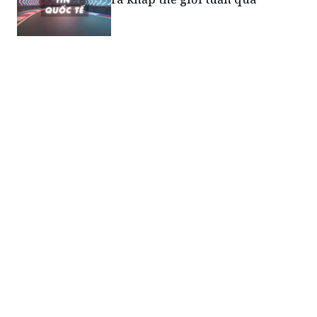
Tuyết rơi dày bất thường gây tê
liệt miền Đông Australia
Hà Nội hỗ trợ Điện Biên, Sơn La 8
tỷ đồng khắc phục hậu quả thiên
tai
Mưa lớn gây lũ nghiêm trọng
khiến 30 người thiệt mạng tại
Bắc Kinh (Trung Quốc)