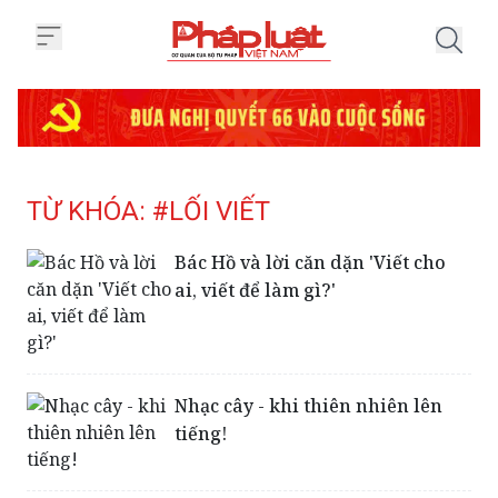
Trang chủ Tag
TỪ KHÓA: #LỐI VIẾT
Bác Hồ và lời căn dặn 'Viết cho
ai, viết để làm gì?'
Nhạc cây - khi thiên nhiên lên
tiếng!