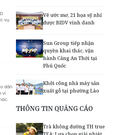
ND
Vẽ ước mơ, 21 họa sỹ nhí
ức vụ
được BIDV vinh danh
Sun Group tiếp nhận
quyền khai thác, vận
hành Cảng An Thới tại
Phú Quốc
Khởi công nhà máy sản
do dân
xuất gỗ tại phường Lào
 vi
Cai
hác.
THÔNG TIN QUẢNG CÁO
Nối lại đường bay Cần
Thơ - Đà Lạt sau gần 6
Trà không đường TH true
năm
TEA: Lựa chọn giải nhiệt