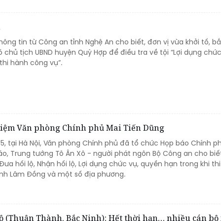
n
thông tin từ Công an tỉnh Nghệ An cho biết, đơn vị vừa khởi tố, b
 chủ tịch UBND huyện Quỳ Hợp để điều tra về tội “Lợi dụng chứ
thi hành công vụ”.
nhiệm Văn phòng Chính phủ Mai Tiến Dũng
/5, tại Hà Nội, Văn phòng Chính phủ đã tổ chức Họp báo Chính p
báo, Trung tướng Tô Ân Xô - người phát ngôn Bộ Công an cho biế
Đưa hối lộ, Nhận hối lộ, Lợi dụng chức vụ, quyền hạn trong khi th
 tỉnh Lâm Đồng và một số địa phương.
ộ (Thuận Thành, Bắc Ninh): Hết thời hạn… nhiều cán bộ