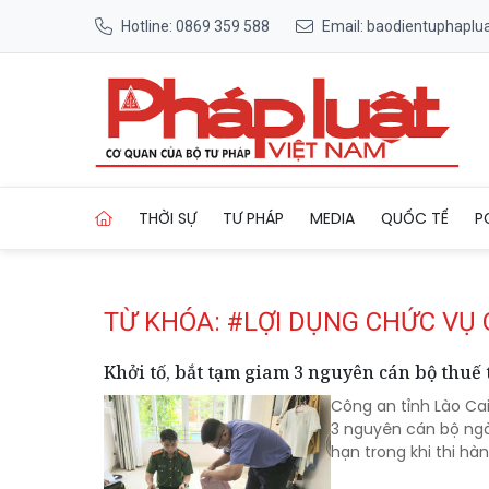
Hotline: 0869 359 588
Email: baodientuphapl
Trang chủ Tag
THỜI SỰ
TƯ PHÁP
MEDIA
QUỐC TẾ
P
TỪ KHÓA: #LỢI DỤNG CHỨC VỤ
Khởi tố, bắt tạm giam 3 nguyên cán bộ thuế 
Công an tỉnh Lào Cai
3 nguyên cán bộ ngàn
hạn trong khi thi hà