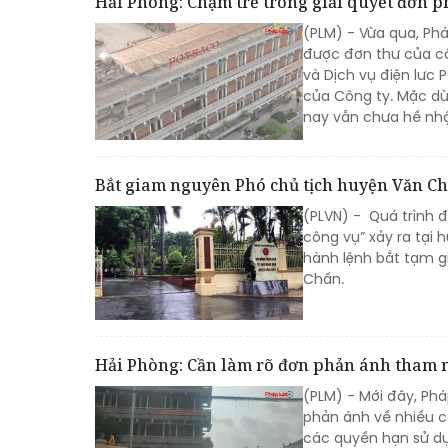
Hải Phòng: Chậm trễ trong giải quyết đơn
(PLM) - Vừa qua, Phá
được đơn thư của cô
và Dịch vụ điện lưc
của Công ty. Mặc dù 
nay vẫn chưa hề nhậ
Bắt giam nguyên Phó chủ tịch huyện Văn C
(PLVN) - Quá trình đ
công vụ” xảy ra tại 
hành lệnh bắt tạm g
Chấn.
Hải Phòng: Cần làm rõ đơn phản ánh tham
(PLM) - Mới đây, Ph
phản ánh về nhiều c
các quyền hạn sử dụ