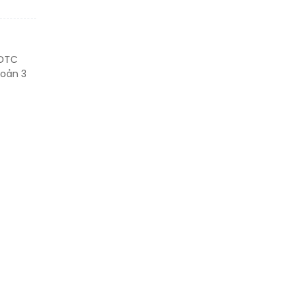
NDTC
hoản 3