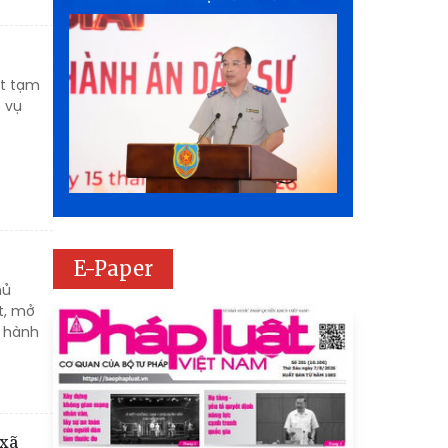
ắt tạm
c vụ
E-Paper
hủ
t, mở
i hành
 xã