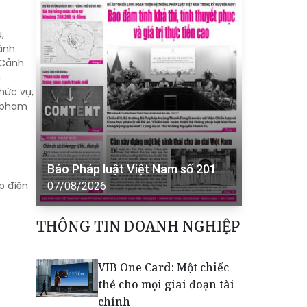
,
ành
 Cảnh
n
hức vụ,
i phạm
Báo Pháp luật Việt Nam số 201
p điện
07/08/2026
THÔNG TIN DOANH NGHIỆP
VIB One Card: Một chiếc
thẻ cho mọi giai đoạn tài
chính