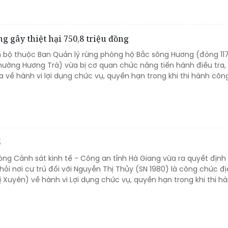
ng gây thiệt hại 750,8 triệu đồng
n bộ thuộc Ban Quản lý rừng phòng hộ Bắc sông Hương (đóng 11
ờng Hương Trà) vừa bị cơ quan chức năng tiến hành điều tra,
 về hành vi lợi dụng chức vụ, quyền hạn trong khi thi hành công
ố
òng Cảnh sát kinh tế - Công an tỉnh Hà Giang vừa ra quyết định 
khỏi nơi cư trú đối với Nguyễn Thị Thủy (SN 1980) là công chức đ
ị Xuyên) về hành vi Lợi dụng chức vụ, quyền hạn trong khi thi h