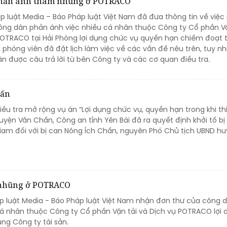
 phản ánh tham nhũng ở POTRACO
p luật Media – Báo Pháp luật Việt Nam đã đưa thông tin về việc
ng dân phản ánh việc nhiều cá nhân thuộc Công ty Cổ phần Vậ
 POTRACO tại Hải Phòng lợi dụng chức vụ quyền hạn chiếm đoạt t
phóng viên đã đặt lịch làm việc về các vấn đề nêu trên, tuy n
n được câu trả lời từ bên Công ty và các cơ quan điều tra.
hấn
iều tra mở rộng vụ án “Lợi dụng chức vụ, quyền hạn trong khi th
huyện Văn Chấn, Công an tỉnh Yên Bái đã ra quyết định khởi tố bị 
iam đối với bị can Nông Ích Chấn, nguyên Phó Chủ tịch UBND h
 nhũng ở POTRACO
áp luật Media - Báo Pháp luật Việt Nam nhận đơn thư của công 
á nhân thuộc Công ty Cổ phần Vận tải và Dịch vụ POTRACO lợi 
ng Công ty tài sản.