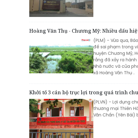
Hoàng Văn Thụ - Chương Mỹ: Nhiều dấu hiệu
(PLM) - Vừa qua, Bá
đề sai phạm trong vi
huyện Chương Mỹ, Hà
rằng đã xảy ra hành 
Nhà nước và của pháp
xã Hoàng Văn Thụ .
Khởi tố 3 cán bộ trục lợi trong quá trình c
(PLVN) - Lợi dụng ch
thương mại Thiên Hà
Văn Chấn (Yên Bái) bị