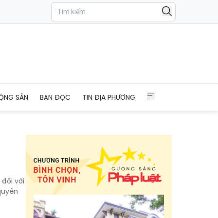
ỘNG SẢN
BẠN ĐỌC
TIN ĐỊA PHƯƠNG
 đối với
 quyền