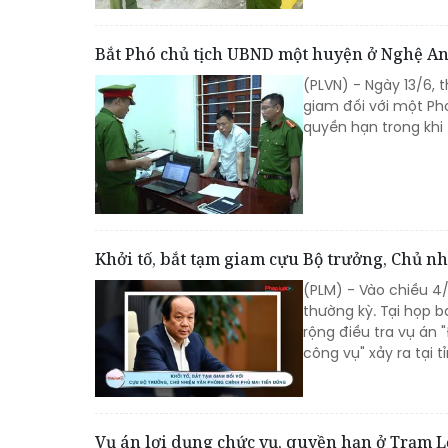
Bắt Phó chủ tịch UBND một huyện ở Nghệ A
(PLVN) - Ngày 13/6, 
giam đối với một Phó
quyền hạn trong khi 
Khởi tố, bắt tạm giam cựu Bộ trưởng, Chủ 
(PLM) - Vào chiều 4
thường kỳ. Tại họp 
rộng điều tra vụ án "
công vụ" xảy ra tại
Vụ án lợi dụng chức vụ, quyền hạn ở Trạm L