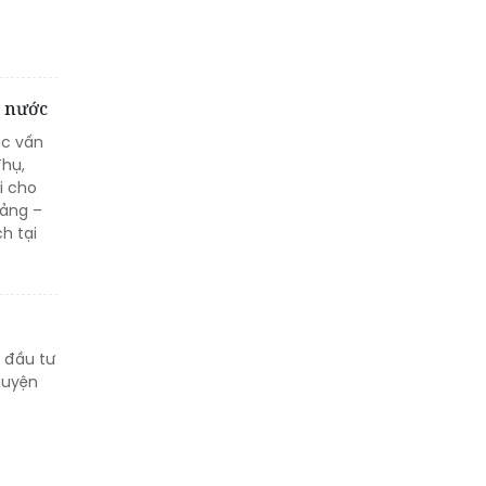
gì tạo nên sự minh bạch
của hơn 500.000 mã trúng
thưởng?
à nước
Khách hàng lựa chọn 750
ác vấn
căn nhà ở xã hội Phú
Thụ,
Cường Home – Phú Quý
i cho
trong hơn 3 giờ
Đảng –
h tại
n đầu tư
huyện