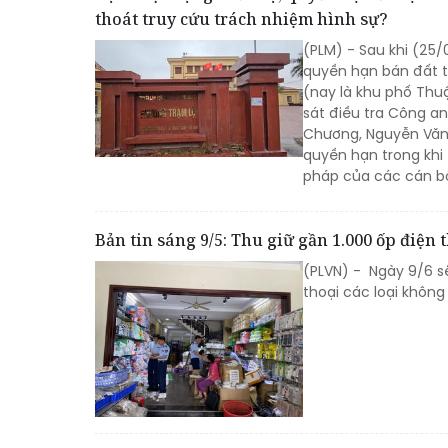
thoát truy cứu trách nhiệm hình sự?
(PLM) - Sau khi (25/
quyền hạn bán đất t
(nay là khu phố Thu
sát điều tra Công a
Chương, Nguyễn Văn 
quyền hạn trong khi 
pháp của các cán bộ
Bản tin sáng 9/5: Thu giữ gần 1.000 ốp điện 
(PLVN) - Ngày 9/6 sẽ
thoại các loại không