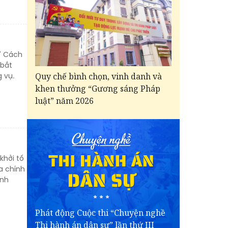
7 Cách
 bắt
 vụ.
Quy chế bình chọn, vinh danh và
khen thưởng “Gương sáng Pháp
luật” năm 2026
khởi tố
ịa chính
ành
Phát động Cuộc thi “Chuyện nghề
Thi hành án dân sự” lần thứ III