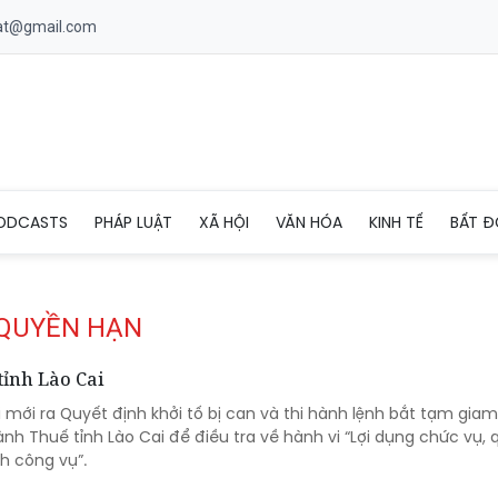
uat@gmail.com
ODCASTS
PHÁP LUẬT
XÃ HỘI
VĂN HÓA
KINH TẾ
BẤT Đ
 QUYỀN HẠN
tỉnh Lào Cai
 mới ra Quyết định khởi tố bị can và thi hành lệnh bắt tạm giam
h Thuế tỉnh Lào Cai để điều tra về hành vi “Lợi dụng chức vụ,
nh công vụ”.