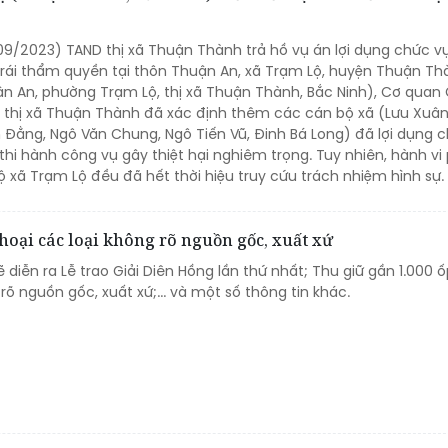
09/2023) TAND thị xã Thuận Thành trả hồ vụ án lợi dụng chức vụ
rái thẩm quyền tại thôn Thuận An, xã Trạm Lộ, huyện Thuận Th
ận An, phường Trạm Lộ, thị xã Thuận Thành, Bắc Ninh), Cơ quan
n thị xã Thuận Thành đã xác định thêm các cán bộ xã (Lưu Xuâ
Đằng, Ngô Văn Chung, Ngô Tiến Vũ, Đinh Bá Long) đã lợi dụng c
thi hành công vụ gây thiệt hại nghiêm trọng. Tuy nhiên, hành v
 xã Trạm Lộ đều đã hết thời hiệu truy cứu trách nhiệm hình sự.
thoại các loại không rõ nguồn gốc, xuất xứ
 diễn ra Lễ trao Giải Diên Hồng lần thứ nhất; Thu giữ gần 1.000 ố
 rõ nguồn gốc, xuất xứ;... và một số thông tin khác.