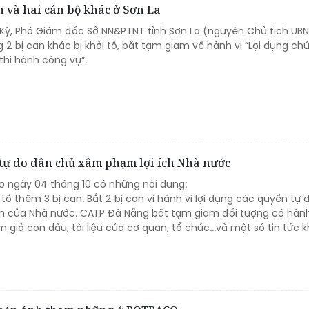
 và hai cán bộ khác ở Sơn La
 Kỳ, Phó Giám đốc Sở NN&PTNT tỉnh Sơn La (nguyên Chủ tịch UB
2 bị can khác bị khởi tố, bắt tạm giam về hành vi “Lợi dụng ch
thi hành công vụ”.
n tự do dân chủ xâm phạm lợi ích Nhà nước
io ngày 04 tháng 10 có những nội dung:
tố thêm 3 bị can. Bắt 2 bị can vì hành vi lợi dụng các quyền tự 
h của Nhà nước. CATP Đà Nẵng bắt tạm giam đối tượng có hành
 giả con dấu, tài liệu của cơ quan, tổ chức...và một só tin tức k