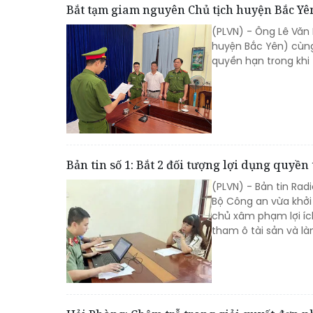
Bắt tạm giam nguyên Chủ tịch huyện Bắc Yên
(PLVN) - Ông Lê Văn
huyện Bắc Yên) cùng 
quyền hạn trong khi 
Bản tin số 1: Bắt 2 đối tượng lợi dụng quyề
(PLVN) - Bản tin Rad
Bộ Công an vừa khởi 
chủ xâm phạm lợi íc
tham ô tài sản và làm