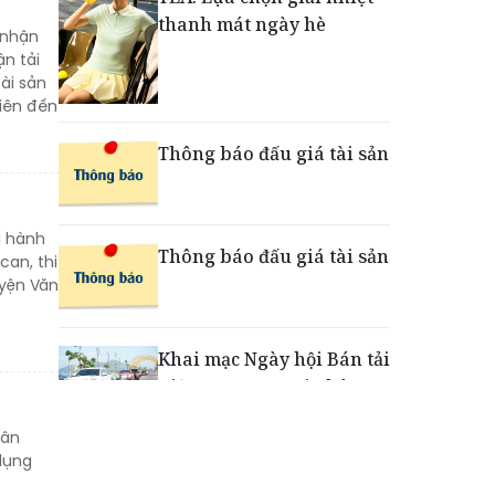
thanh mát ngày hè
 nhận
Nắm chuỗi phân phối ô tô
n tải
và VETC, Tasco (HUT) thu
ài sản
gần 21.900 tỷ đồng trong
hiên đến
nửa đầu năm
Thông báo đấu giá tài sản
i hành
Thông báo đấu giá tài sản
can, thi
uyện Văn
Khai mạc Ngày hội Bán tải
Việt Nam 2026 tại Chân
Mây - Lăng Cô
dân
dụng
“Xé ngay trúng liền”: Điều