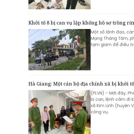
Khởi tố 8 bị can vụ lập khống hồ sơ trồng rừ
Một số lãnh đạo, cá
Mạng Tháng Tám, phư
tạm giam để điều tra
Hà Giang: Một cán bộ địa chính xã bị khởi t
(PLVN) - Mới đây, Ph
bị can, lệnh cấm đi 
xã Kim Linh (huyện V
công vụ.