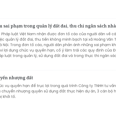
 sai phạm trong quản lý đất đai, thu chi ngân sách nh
o Pháp luật Việt Nam nhận được đơn tố cáo của người dân về c
ệc quản lý đất đai, thu tiền không minh bạch tại xã Hoàng Văn 
 Nội. Trong đơn tố cáo, người dân phản ánh những sai phạm kh
vi lợi dụng chức vụ quyền hạn, cố ý làm trái các quy định của 
 luật trong quản lý, sử dụng đất đai và trong thực thi ngân sác
huyển nhượng đất
ức vụ quyền hạn để trục lợi trong quá trình Công ty TNHH tư vấ
 chuyển nhượng quyền sử dụng đất thực hiện dự án, 3 cán bộ 
 khởi tố.