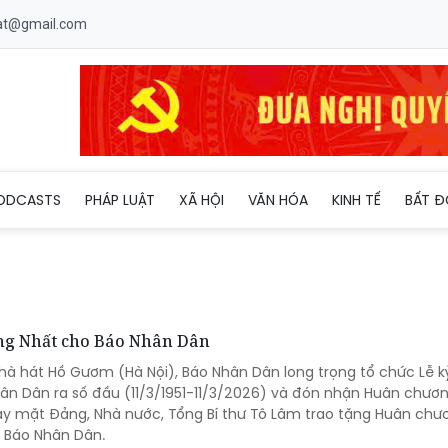
uat@gmail.com
ODCASTS
PHÁP LUẬT
XÃ HỘI
VĂN HÓA
KINH TẾ
BẤT Đ
ng Nhất cho Báo Nhân Dân
Nhà hát Hồ Gươm (Hà Nội), Báo Nhân Dân long trọng tổ chức Lễ 
n Dân ra số đầu (11/3/1951-11/3/2026) và đón nhận Huân chươ
y mặt Đảng, Nhà nước, Tổng Bí thư Tô Lâm trao tặng Huân chư
 Báo Nhân Dân.