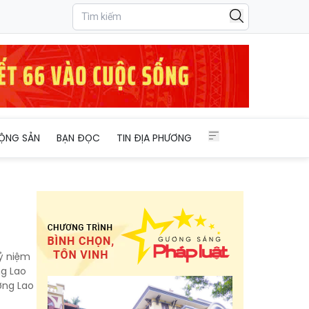
ỘNG SẢN
BẠN ĐỌC
TIN ĐỊA PHƯƠNG
kỷ niệm
ng Lao
ơng Lao