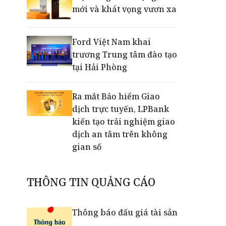
mới và khát vọng vươn xa
Ford Việt Nam khai
trương Trung tâm đào tạo
tại Hải Phòng
Ra mắt Bảo hiểm Giao
dịch trực tuyến, LPBank
kiến tạo trải nghiệm giao
dịch an tâm trên không
gian số
Dấu mốc khẳng định năng
THÔNG TIN QUẢNG CÁO
lực vận hành và thích ứng
của TCIT
Thông báo đấu giá tài sản