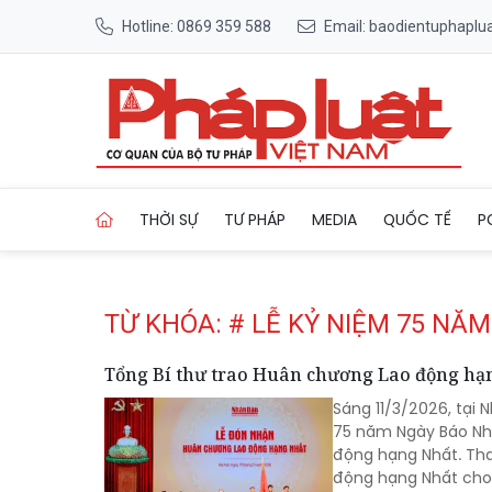
Hotline: 0869 359 588
Email: baodientuphapl
Trang chủ Tag
THỜI SỰ
TƯ PHÁP
MEDIA
QUỐC TẾ
P
TỪ KHÓA: # LỄ KỶ NIỆM 75 NĂM
Tổng Bí thư trao Huân chương Lao động hạ
Sáng 11/3/2026, tại 
75 năm Ngày Báo Nhâ
động hạng Nhất. Tha
động hạng Nhất cho