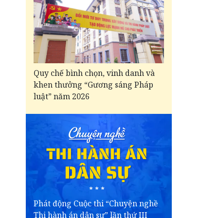
Quy chế bình chọn, vinh danh và
khen thưởng “Gương sáng Pháp
luật” năm 2026
Phát động Cuộc thi “Chuyện nghề
Thi hành án dân sự” lần thứ III