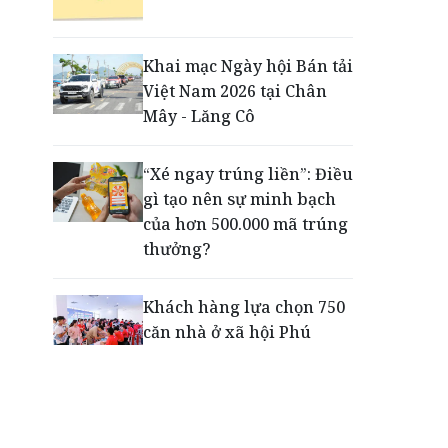
Động lực cho doanh
nghiệp nhà nước: Giải bài
toán thưởng vượt kế
Khai mạc Ngày hội Bán tải
hoạch
Việt Nam 2026 tại Chân
Mây - Lăng Cô
Phú Quốc - Thiên đường
lập nghiệp của người trẻ
“Xé ngay trúng liền”: Điều
toàn cầu
gì tạo nên sự minh bạch
của hơn 500.000 mã trúng
thưởng?
Khách hàng lựa chọn 750
căn nhà ở xã hội Phú
Cường Home – Phú Quý
trong hơn 3 giờ
Thông báo tìm người