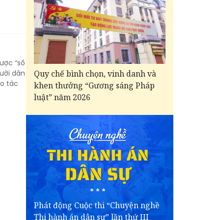
ược “số
Quy chế bình chọn, vinh danh và
gười dân
ao tác
khen thưởng “Gương sáng Pháp
luật” năm 2026
Phát động Cuộc thi “Chuyện nghề
Thi hành án dân sự” lần thứ III