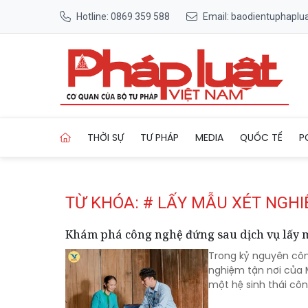
Hotline: 0869 359 588
Email: baodientuphapl
Trang chủ Tag
THỜI SỰ
TƯ PHÁP
MEDIA
QUỐC TẾ
P
TỪ KHÓA: # LẤY MẪU XÉT NGHI
Khám phá công nghệ đứng sau dịch vụ lấy 
Trong kỷ nguyên côn
nghiệm tận nơi của 
một hệ sinh thái cô