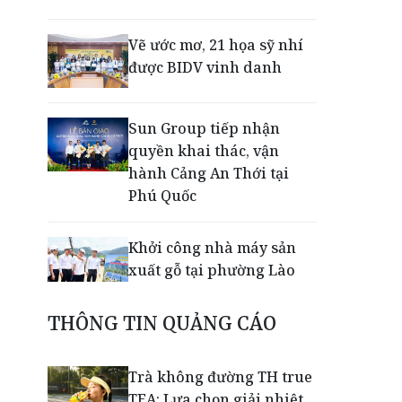
Vẽ ước mơ, 21 họa sỹ nhí
được BIDV vinh danh
Sun Group tiếp nhận
quyền khai thác, vận
hành Cảng An Thới tại
Phú Quốc
Khởi công nhà máy sản
xuất gỗ tại phường Lào
Cai
THÔNG TIN QUẢNG CÁO
Nối lại đường bay Cần
Thơ - Đà Lạt sau gần 6
Trà không đường TH true
năm
TEA: Lựa chọn giải nhiệt