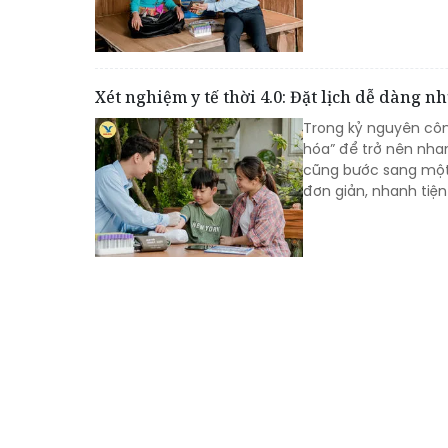
Xét nghiệm y tế thời 4.0: Đặt lịch dễ dàng n
Trong kỷ nguyên côn
hóa” để trở nên nhan
cũng bước sang một g
đơn giản, nhanh tiện