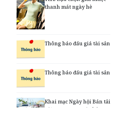
thanh mát ngày hè
Nắm chuỗi phân phối ô tô
và VETC, Tasco (HUT) thu
gần 21.900 tỷ đồng trong
nửa đầu năm
Thông báo đấu giá tài sản
Thông báo đấu giá tài sản
Khai mạc Ngày hội Bán tải
Việt Nam 2026 tại Chân
Mây - Lăng Cô
“Xé ngay trúng liền”: Điều