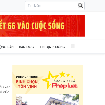
ỘNG SẢN
BẠN ĐỌC
TIN ĐỊA PHƯƠNG
ẫu xét
uả của