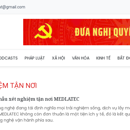
uat@gmail.com
ODCASTS
PHÁP LUẬT
XÃ HỘI
VĂN HÓA
KINH TẾ
BẤT Đ
ỆM TẬN NƠI
mẫu xét nghiệm tận nơi MEDLATEC
g nghệ đang tái định nghĩa mọi trải nghiệm sống, dịch vụ lấy m
MEDLATEC không còn đơn thuần là một tiện ích y tế, đó là kết q
ng nghệ vận hành phía sau.