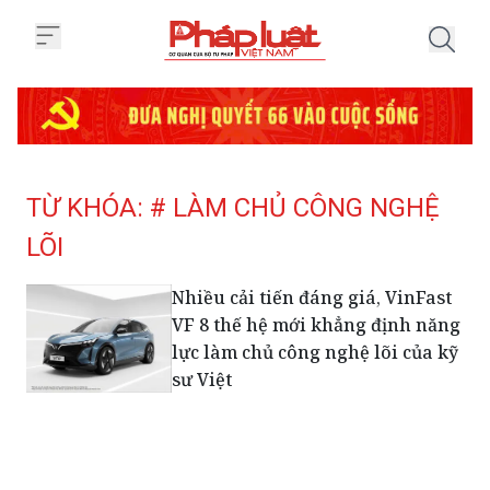
Trang chủ Tag
TỪ KHÓA: # LÀM CHỦ CÔNG NGHỆ
LÕI
Nhiều cải tiến đáng giá, VinFast
VF 8 thế hệ mới khẳng định năng
lực làm chủ công nghệ lõi của kỹ
sư Việt