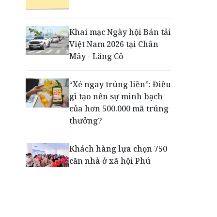
Động lực cho doanh
nghiệp nhà nước: Giải bài
toán thưởng vượt kế
Khai mạc Ngày hội Bán tải
hoạch
Việt Nam 2026 tại Chân
Mây - Lăng Cô
Phú Quốc - Thiên đường
lập nghiệp của người trẻ
“Xé ngay trúng liền”: Điều
toàn cầu
gì tạo nên sự minh bạch
của hơn 500.000 mã trúng
thưởng?
Khách hàng lựa chọn 750
căn nhà ở xã hội Phú
Cường Home – Phú Quý
trong hơn 3 giờ
Thông báo tìm người