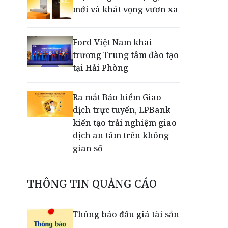
mới và khát vọng vươn xa
Ford Việt Nam khai
trương Trung tâm đào tạo
tại Hải Phòng
Ra mắt Bảo hiểm Giao
dịch trực tuyến, LPBank
kiến tạo trải nghiệm giao
dịch an tâm trên không
gian số
Dấu mốc khẳng định năng
THÔNG TIN QUẢNG CÁO
lực vận hành và thích ứng
của TCIT
Thông báo đấu giá tài sản