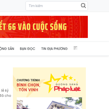
ỘNG SẢN
BẠN ĐỌC
TIN ĐỊA PHƯƠNG
lễ kỷ
 đã cho