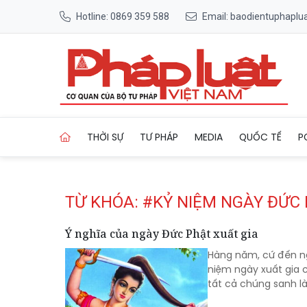
Hotline: 0869 359 588
Email: baodientuphapl
Trang chủ Tag
THỜI SỰ
TƯ PHÁP
MEDIA
QUỐC TẾ
P
TỪ KHÓA: #KỶ NIỆM NGÀY ĐỨC 
Ý nghĩa của ngày Đức Phật xuất gia
Hàng năm, cứ đến ng
niệm ngày xuất gia c
tất cả chúng sanh là