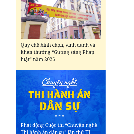
Quy chế bình chọn, vinh danh và
khen thưởng “Gương sáng Pháp
luật” năm 2026
Phát động Cuộc thi “Chuyện nghề
Thi hành án dân sự” lần thứ III