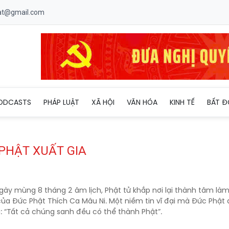
uat@gmail.com
ODCASTS
PHÁP LUẬT
XÃ HỘI
VĂN HÓA
KINH TẾ
BẤT Đ
PHẬT XUẤT GIA
ày mùng 8 tháng 2 âm lịch, Phật tử khắp nơi lại thành tâm làm 
ủa Đức Phật Thích Ca Mâu Ni. Một niềm tin vĩ đại mà Đức Phật
: “Tất cả chúng sanh đều có thể thành Phật”.