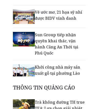
Vẽ ước mơ, 21 họa sỹ nhí
được BIDV vinh danh
Sun Group tiếp nhận
quyền khai thác, vận
hành Cảng An Thới tại
Phú Quốc
Khởi công nhà máy sản
xuất gỗ tại phường Lào
Cai
THÔNG TIN QUẢNG CÁO
Nối lại đường bay Cần
Thơ - Đà Lạt sau gần 6
Trà không đường TH true
năm
TEA: Lựa chọn giải nhiệt