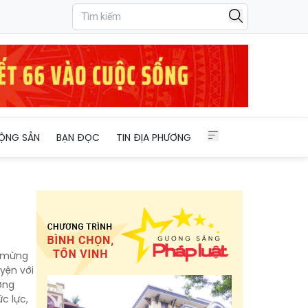
ỘNG SẢN
BẠN ĐỌC
TIN ĐỊA PHƯƠNG
o mừng
yện với
ơng
c lực,