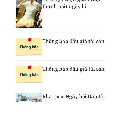
thanh mát ngày hè
Nắm chuỗi phân phối ô tô
và VETC, Tasco (HUT) thu
gần 21.900 tỷ đồng trong
nửa đầu năm
Thông báo đấu giá tài sản
Thông báo đấu giá tài sản
Khai mạc Ngày hội Bán tải
Việt Nam 2026 tại Chân
Mây - Lăng Cô
“Xé ngay trúng liền”: Điều