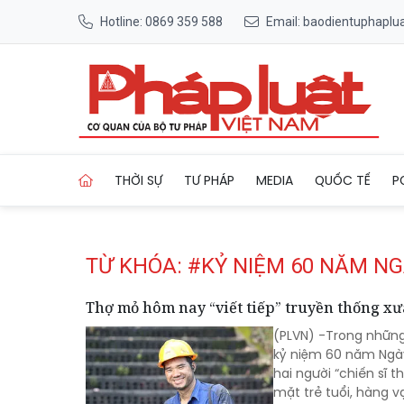
Hotline: 0869 359 588
Email: baodientuphapl
Trang chủ Tag
THỜI SỰ
TƯ PHÁP
MEDIA
QUỐC TẾ
P
TỪ KHÓA: #KỶ NIỆM 60 NĂM N
Thợ mỏ hôm nay “viết tiếp” truyền thống xư
(PLVN) -Trong những
kỷ niệm 60 năm Ngày 
hai người “chiến sĩ 
mặt trẻ tuổi, hàng 