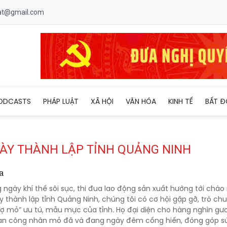
uat@gmail.com
ODCASTS
PHÁP LUẬT
XÃ HỘI
VĂN HÓA
KINH TẾ
BẤT Đ
GÀY THÀNH LẬP TỈNH QUẢNG NINH
a
 ngày khí thế sôi sục, thi đua lao động sản xuất hướng tới chà
thành lập tỉnh Quảng Ninh, chúng tôi có cơ hội gặp gỡ, trò chu
thợ mỏ” ưu tú, mẫu mực của tỉnh. Họ đại diện cho hàng nghìn gư
vạn công nhân mỏ đã và đang ngày đêm cống hiến, đóng góp sứ