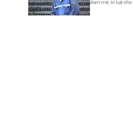
đam mê, trí tuệ cho 