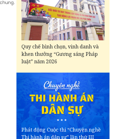
 chung.
Quy chế bình chọn, vinh danh và
khen thưởng “Gương sáng Pháp
luật” năm 2026
Phát động Cuộc thi “Chuyện nghề
Thi hành án dân sự” lần thứ III