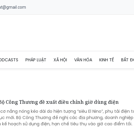
uat@gmail.com
ODCASTS
PHÁP LUẬT
XÃ HỘI
VĂN HÓA
KINH TẾ
BẤT Đ
 Bộ Công Thương đề xuất điều chỉnh giờ dùng điện
cơ nắng nóng kéo dài do hiện tượng “siêu El Nino”, phụ tải điện 
ỷ lục mới. Bộ Công Thương đề nghị các địa phương, doanh nghiệp
 kế hoạch sử dụng điện, hạn chế tiêu thụ vào giờ cao điểm tối.