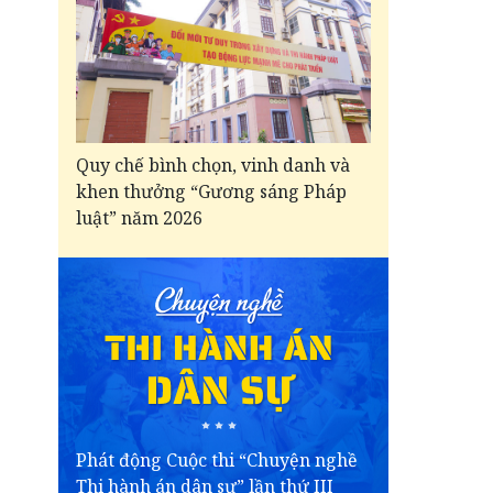
Quy chế bình chọn, vinh danh và
khen thưởng “Gương sáng Pháp
luật” năm 2026
Phát động Cuộc thi “Chuyện nghề
Thi hành án dân sự” lần thứ III