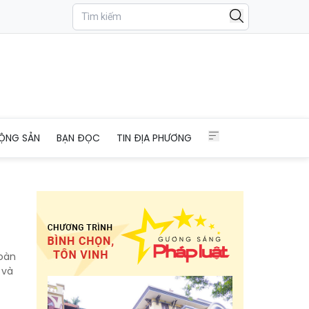
ỘNG SẢN
BẠN ĐỌC
TIN ĐỊA PHƯƠNG
toàn
 và