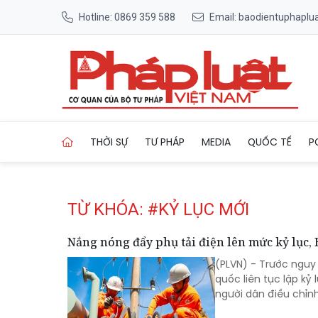
Hotline: 0869 359 588
Email: baodientuphapl
Trang chủ Tag
THỜI SỰ
TƯ PHÁP
MEDIA
QUỐC TẾ
P
TỪ KHÓA: #KỶ LỤC MỚI
Nắng nóng đẩy phụ tải điện lên mức kỷ lục,
(PLVN) - Trước nguy 
quốc liên tục lập k
người dân điều chỉnh