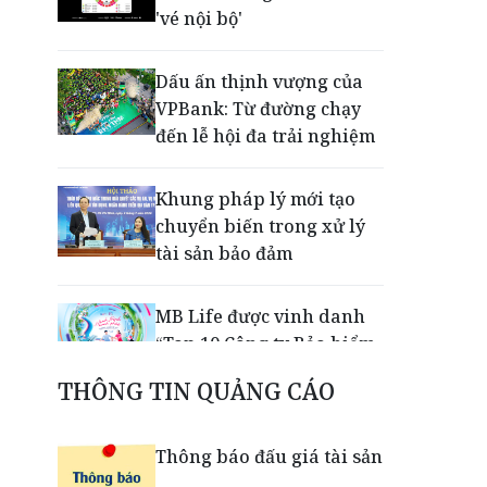
'vé nội bộ'
Dấu ấn thịnh vượng của
VPBank: Từ đường chạy
đến lễ hội đa trải nghiệm
Khung pháp lý mới tạo
chuyển biến trong xử lý
tài sản bảo đảm
MB Life được vinh danh
“Top 10 Công ty Bảo hiểm
Nhân thọ uy tín 2026”
THÔNG TIN QUẢNG CÁO
VPBank, FINAN và
Thông báo đấu giá tài sản
Mastercard tiên phong