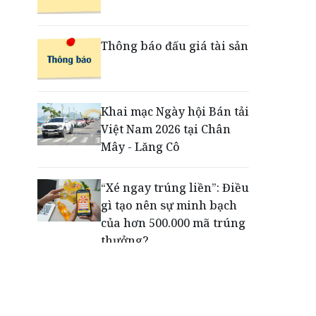
đổi mới trải nghiệm
thanh toán cho doanh
nghiệp với thẻ ghi nợ phi
Thông báo đấu giá tài sản
vật lý
Cuộc tìm kiếm và vá lại
Khai mạc Ngày hội Bán tải
những 'trái tim lỗi'
Việt Nam 2026 tại Chân
Mây - Lăng Cô
“Xé ngay trúng liền”: Điều
gì tạo nên sự minh bạch
của hơn 500.000 mã trúng
thưởng?
Khách hàng lựa chọn 750
căn nhà ở xã hội Phú