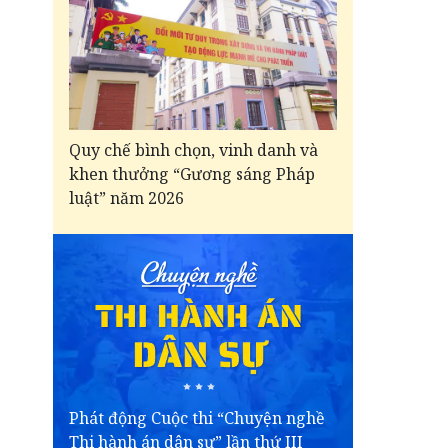
Quy chế bình chọn, vinh danh và
khen thưởng “Gương sáng Pháp
luật” năm 2026
Phát động Cuộc thi “Chuyện nghề
Thi hành án dân sự” lần thứ III