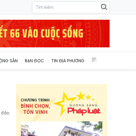
ỘNG SẢN
BẠN ĐỌC
TIN ĐỊA PHƯƠNG
a đảo