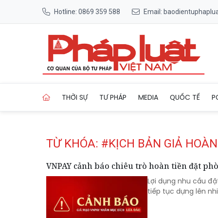
Hotline: 0869 359 588
Email: baodientuphapl
Trang chủ Tag
THỜI SỰ
TƯ PHÁP
MEDIA
QUỐC TẾ
P
TỪ KHÓA: #KỊCH BẢN GIẢ HOÀN
VNPAY cảnh báo chiêu trò hoàn tiền đặt ph
Lợi dụng nhu cầu đặ
tiếp tục dựng lên nh