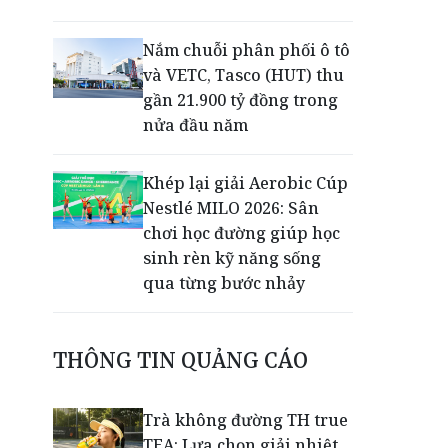
Nắm chuỗi phân phối ô tô
và VETC, Tasco (HUT) thu
gần 21.900 tỷ đồng trong
nửa đầu năm
Khép lại giải Aerobic Cúp
Nestlé MILO 2026: Sân
chơi học đường giúp học
sinh rèn kỹ năng sống
qua từng bước nhảy
50 năm Công ty Nhiệt điện
THÔNG TIN QUẢNG CÁO
Cần Thơ: Khẳng định vai
trò trụ cột bảo đảm an
ninh năng lượng
Trà không đường TH true
TEA: Lựa chọn giải nhiệt