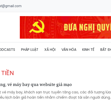
uat@gmail.com
ODCASTS
PHÁP LUẬT
XÃ HỘI
VĂN HÓA
KINH TẾ
BẤT Đ
 TIỀN
òng, vé máy bay qua website giả mạo
t vé máy bay, khách sạn trực tuyến tăng cao, các đối tượng lừ
iều kịch bản giả hoàn tiền nhằm chiếm đoạt tài sản người dùng.