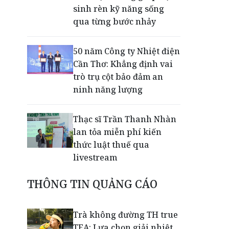
sinh rèn kỹ năng sống
qua từng bước nhảy
50 năm Công ty Nhiệt điện
Cần Thơ: Khẳng định vai
trò trụ cột bảo đảm an
ninh năng lượng
Thạc sĩ Trần Thanh Nhàn
lan tỏa miễn phí kiến
thức luật thuế qua
livestream
THÔNG TIN QUẢNG CÁO
Giải mã bộ 3 trụ cột giúp
TPBank liên tục trụ vững
Top 10 Ngân hàng tư
Trà không đường TH true
nhân uy tín
TEA: Lựa chọn giải nhiệt