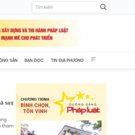
ỘNG SẢN
BẠN ĐỌC
TIN ĐỊA PHƯƠNG
mã sau
ông
và tham