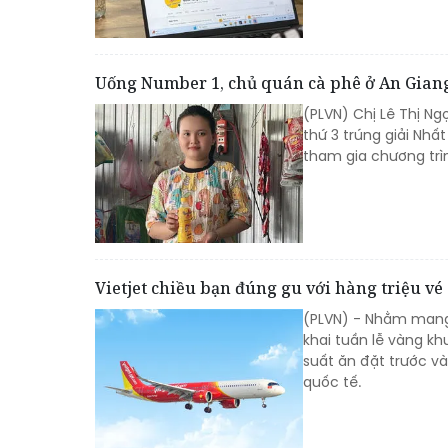
Uống Number 1, chủ quán cà phê ở An Giang 
(PLVN) Chị Lê Thị Ng
thứ 3 trúng giải Nhấ
tham gia chương trì
Vietjet chiều bạn đúng gu với hàng triệu vé
(PLVN) - Nhằm mang 
khai tuần lễ vàng kh
suất ăn đặt trước v
quốc tế.