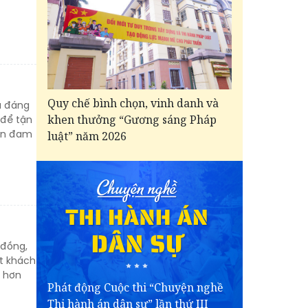
Quy chế bình chọn, vinh danh và
xa đáng
khen thưởng “Gương sáng Pháp
 để tận
bền đam
luật” năm 2026
 đồng,
ợt khách
á hơn
Phát động Cuộc thi “Chuyện nghề
Thi hành án dân sự” lần thứ III