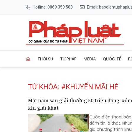
Hotline: 0869 359 588
Email: baodientuphapl
Trang chủ Tag
THỜI SỰ
TƯ PHÁP
MEDIA
QUỐC TẾ
P
TỪ KHÓA: #KHUYẾN MÃI HÈ
Một năm sau giải thưởng 50 triệu đồng, xó
khi giải khát
Cuộc điện thoại báo
dám tin là thật. Nh
gia chương trình kh