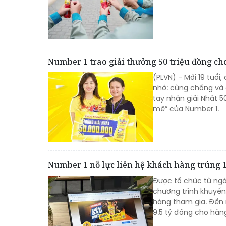
Number 1 trao giải thưởng 50 triệu đồng ch
(PLVN) - Mới 19 tuổi
nhớ: cùng chồng và 
tay nhận giải Nhất 
mê” của Number 1.
Number 1 nỗ lực liên hệ khách hàng trúng 1
Được tổ chức từ ngày
chương trình khuyến 
hàng tham gia. Đến n
9.5 tỷ đồng cho hàn