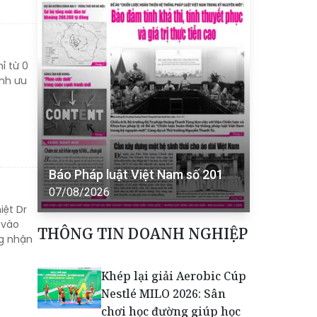
ỉ từ 0
ình ưu
Báo Pháp luật Việt Nam số 201
07/08/2026
iệt Dr
 vào
THÔNG TIN DOANH NGHIỆP
ng nhận
Khép lại giải Aerobic Cúp
Nestlé MILO 2026: Sân
chơi học đường giúp học