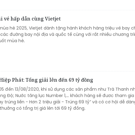
ãi vé hấp dẫn cùng Vietjet
mùa hè 2025, Vietjet dành tặng hành khách hàng triệu vé bay ch
 các đường bay nội địa và quốc tế cùng với rất nhiều chương tr
uốt mùa hè.
ệp Phát: Tổng giải lên đến 69 tỷ đồng
/05 đến 13/08/2020, khi sử dụng các sản phẩm như Trà Thanh nh
ng Độ; Nước tăng lực Number 1,… khách hàng sẽ đươc tham gia
y trúng liền - Hơn 2 triệu giải - Trúng 69 tỷ” và có cơ hội dễ dà
thưởng có tổng trị giá lên tới 69 tỷ đồng.