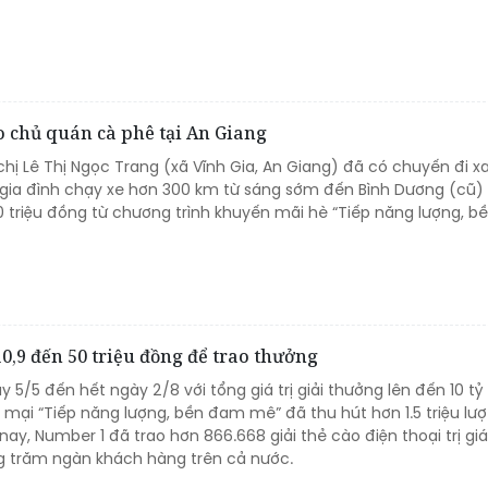
o chủ quán cà phê tại An Giang
, chị Lê Thị Ngọc Trang (xã Vĩnh Gia, An Giang) đã có chuyến đi 
gia đình chạy xe hơn 300 km từ sáng sớm đến Bình Dương (cũ)
50 triệu đồng từ chương trình khuyến mãi hè “Tiếp năng lượng, 
0,9 đến 50 triệu đồng để trao thưởng
 5/5 đến hết ngày 2/8 với tổng giá trị giải thưởng lên đến 10 tỷ
mại “Tiếp năng lượng, bền đam mê” đã thu hút hơn 1.5 triệu lư
ay, Number 1 đã trao hơn 866.668 giải thẻ cào điện thoại trị gi
g trăm ngàn khách hàng trên cả nước.