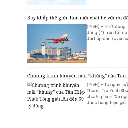
Bay khắp thế giới, làm mới chất hè với ưu đ
(PLVN) - Khởi động 
đồng (*) trên tất cả
đãi hấp dẫn xuyên s
Chương trình khuyến mãi “khủng” của Tân Hi
(PLVN) - Từ ngày 15
Thanh; Trà Xanh Khô
chương trình “Xé nga
được hàng triệu giải 