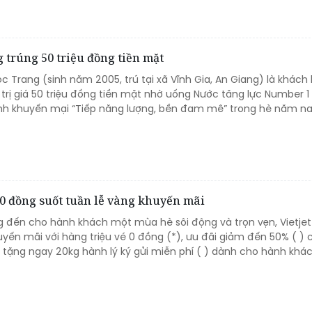
trúng 50 triệu đồng tiền mặt
ọc Trang (sinh năm 2005, trú tại xã Vĩnh Gia, An Giang) là khách
t trị giá 50 triệu đồng tiền mặt nhờ uống Nước tăng lực Number 1
nh khuyến mại “Tiếp năng lượng, bền đam mê” trong hè năm na
 0 đồng suốt tuần lễ vàng khuyến mãi
đến cho hành khách một mùa hè sôi động và trọn vẹn, Vietjet 
uyến mãi với hàng triệu vé 0 đồng (*), ưu đãi giảm đến 50% ( )
à tặng ngay 20kg hành lý ký gửi miễn phí ( ) dành cho hành khá