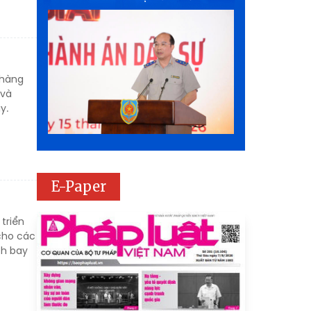
 hàng
 và
y.
E-Paper
triển
 cho các
ch bay