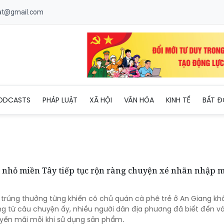
uat@gmail.com
ODCASTS
PHÁP LUẬT
XÃ HỘI
VĂN HÓA
KINH TẾ
BẤT Đ
m nhỏ miền Tây tiếp tục rộn ràng chuyện xé nhãn nhập 
 trúng thưởng từng khiến cô chủ quán cà phê trẻ ở An Giang kh
ưng từ câu chuyện ấy, nhiều người dân địa phương đã biết đến 
uyến mãi mỗi khi sử dụng sản phẩm.