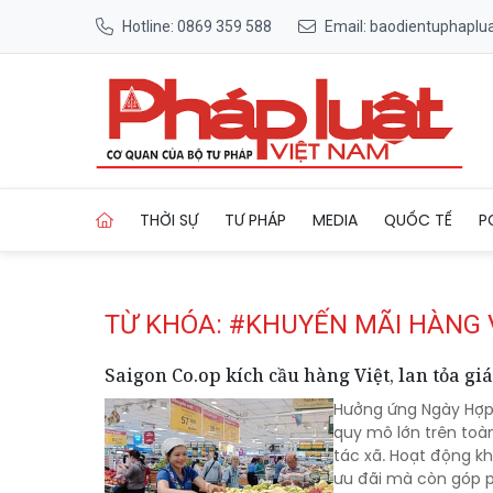
Hotline: 0869 359 588
Email: baodientuphapl
Trang chủ Tag
THỜI SỰ
TƯ PHÁP
MEDIA
QUỐC TẾ
P
TỪ KHÓA: #KHUYẾN MÃI HÀNG 
Saigon Co.op kích cầu hàng Việt, lan tỏa gi
Hưởng ứng Ngày Hợp t
quy mô lớn trên toà
tác xã. Hoạt động kh
ưu đãi mà còn góp p