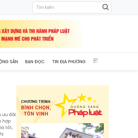
ỘNG SẢN
BẠN ĐỌC
TIN ĐỊA PHƯƠNG
h ưu đãi
m hợp
á tốt,
hị