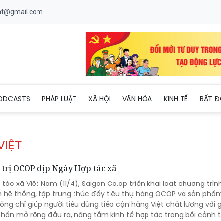
uat@gmail.com
ODCASTS
PHÁP LUẬT
XÃ HỘI
VĂN HÓA
KINH TẾ
BẤT Đ
VIỆT
á trị OCOP dịp Ngày Hợp tác xã
ác xã Việt Nam (11/4), Saigon Co.op triển khai loạt chương trìn
n hệ thống, tập trung thúc đẩy tiêu thụ hàng OCOP và sản phẩ
ông chỉ giúp người tiêu dùng tiếp cận hàng Việt chất lượng với gi
hần mở rộng đầu ra, nâng tầm kinh tế hợp tác trong bối cảnh t