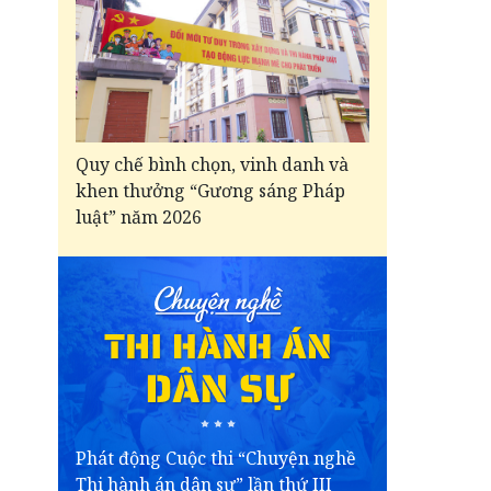
Quy chế bình chọn, vinh danh và
khen thưởng “Gương sáng Pháp
luật” năm 2026
Phát động Cuộc thi “Chuyện nghề
Thi hành án dân sự” lần thứ III