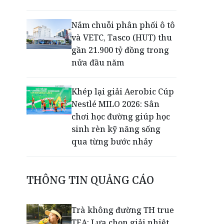
Nắm chuỗi phân phối ô tô
và VETC, Tasco (HUT) thu
gần 21.900 tỷ đồng trong
nửa đầu năm
Khép lại giải Aerobic Cúp
Nestlé MILO 2026: Sân
chơi học đường giúp học
sinh rèn kỹ năng sống
qua từng bước nhảy
50 năm Công ty Nhiệt điện
THÔNG TIN QUẢNG CÁO
Cần Thơ: Khẳng định vai
trò trụ cột bảo đảm an
ninh năng lượng
Trà không đường TH true
TEA: Lựa chọn giải nhiệt