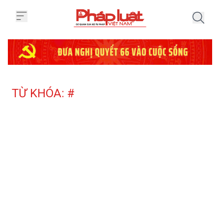
Trang chủ Tag
TỪ KHÓA: #