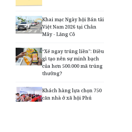
Động lực cho doanh
nghiệp nhà nước: Giải bài
toán thưởng vượt kế
Khai mạc Ngày hội Bán tải
hoạch
Việt Nam 2026 tại Chân
Mây - Lăng Cô
Phú Quốc - Thiên đường
lập nghiệp của người trẻ
“Xé ngay trúng liền”: Điều
toàn cầu
gì tạo nên sự minh bạch
của hơn 500.000 mã trúng
thưởng?
Khách hàng lựa chọn 750
căn nhà ở xã hội Phú
Cường Home – Phú Quý
trong hơn 3 giờ
Thông báo tìm người