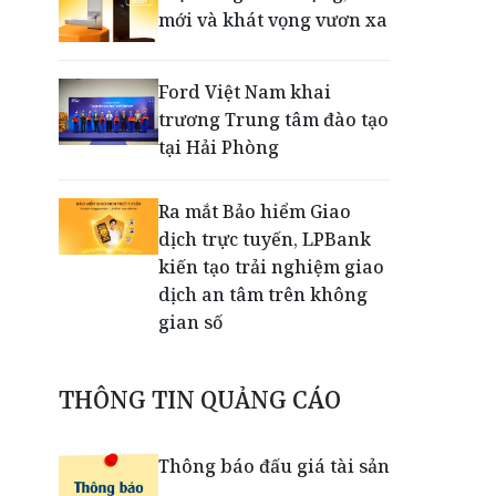
mới và khát vọng vươn xa
Ford Việt Nam khai
trương Trung tâm đào tạo
tại Hải Phòng
Ra mắt Bảo hiểm Giao
dịch trực tuyến, LPBank
kiến tạo trải nghiệm giao
dịch an tâm trên không
gian số
Dấu mốc khẳng định năng
THÔNG TIN QUẢNG CÁO
lực vận hành và thích ứng
của TCIT
Thông báo đấu giá tài sản