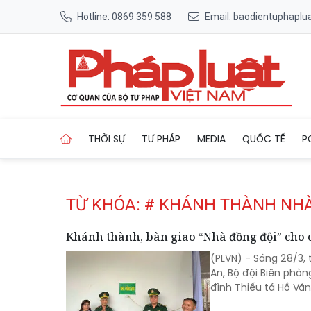
Hotline: 0869 359 588
Email: baodientuphapl
Trang chủ Tag
THỜI SỰ
TƯ PHÁP
MEDIA
QUỐC TẾ
P
TỪ KHÓA: # KHÁNH THÀNH NH
Khánh thành, bàn giao “Nhà đồng đội” cho 
(PLVN) - Sáng 28/3, 
An, Bộ đội Biên phòn
đình Thiếu tá Hồ Văn