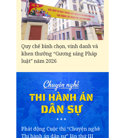
Quy chế bình chọn, vinh danh và
khen thưởng “Gương sáng Pháp
luật” năm 2026
Phát động Cuộc thi “Chuyện nghề
Thi hành án dân sự” lần thứ III