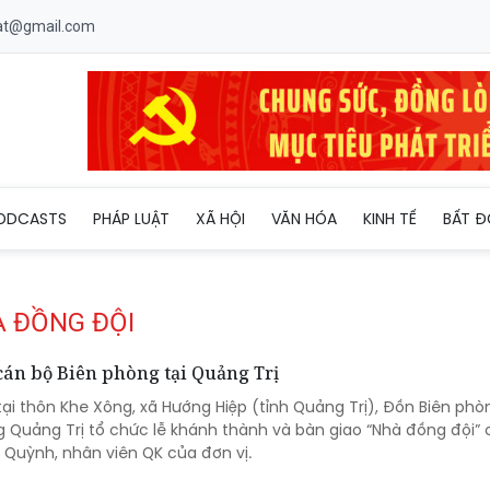
uat@gmail.com
ODCASTS
PHÁP LUẬT
XÃ HỘI
VĂN HÓA
KINH TẾ
BẤT Đ
À ĐỒNG ĐỘI
cán bộ Biên phòng tại Quảng Trị
tại thôn Khe Xông, xã Hướng Hiệp (tỉnh Quảng Trị), Đồn Biên phò
g Quảng Trị tổ chức lễ khánh thành và bàn giao “Nhà đồng đội” 
 Quỳnh, nhân viên QK của đơn vị.