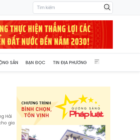
ỘNG SẢN
BẠN ĐỌC
TIN ĐỊA PHƯƠNG
ng Hải
cho gia