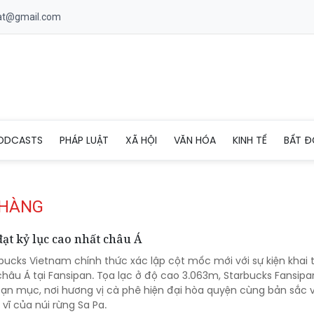
uat@gmail.com
ODCASTS
PHÁP LUẬT
XÃ HỘI
VĂN HÓA
KINH TẾ
BẤT Đ
 HÀNG
ạt kỷ lục cao nhất châu Á
bucks Vietnam chính thức xác lập cột mốc mới với sự kiện khai 
hâu Á tại Fansipan. Tọa lạc ở độ cao 3.063m, Starbucks Fansip
ạn mục, nơi hương vị cà phê hiện đại hòa quyện cùng bản sắc 
 vĩ của núi rừng Sa Pa.