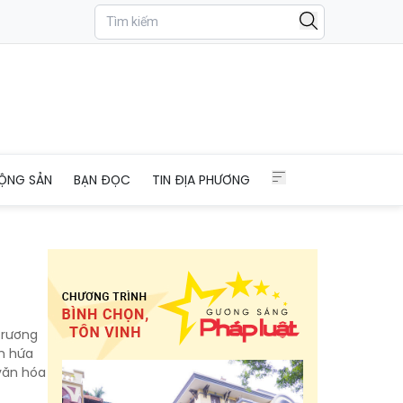
ỘNG SẢN
BẠN ĐỌC
TIN ĐỊA PHƯƠNG
trương
an hứa
văn hóa