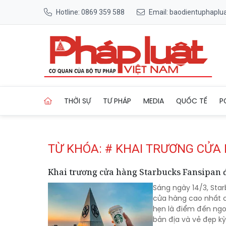
Hotline: 0869 359 588
Email: baodientuphapl
Trang chủ Tag
THỜI SỰ
TƯ PHÁP
MEDIA
QUỐC TẾ
P
TỪ KHÓA: # KHAI TRƯƠNG CỬA
Khai trương cửa hàng Starbucks Fansipan đ
Sáng ngày 14/3, Star
cửa hàng cao nhất c
hẹn là điểm đến ngo
bản địa và vẻ đẹp kỳ