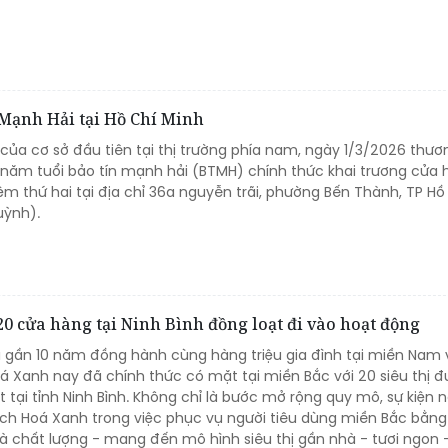
 Mạnh Hải tại Hồ Chí Minh
của cơ sở đầu tiên tại thị trường phía nam, ngày 1/3/2026 thươ
năm tuổi bảo tín mạnh hải (BTMH) chính thức khai trương cửa 
ệm thứ hai tại địa chỉ 36a nguyễn trãi, phường Bến Thành, TP Hồ
uỳnh).
 cửa hàng tại Ninh Bình đồng loạt đi vào hoạt động
u gần 10 năm đồng hành cùng hàng triệu gia đình tại miền Nam 
á Xanh nay đã chính thức có mặt tại miền Bắc với 20 siêu thị 
t tại tỉnh Ninh Bình. Không chỉ là bước mở rộng quy mô, sự kiện 
ch Hoá Xanh trong việc phục vụ người tiêu dùng miền Bắc bằng
à chất lượng - mang đến mô hình siêu thị gần nhà - tươi ngon -