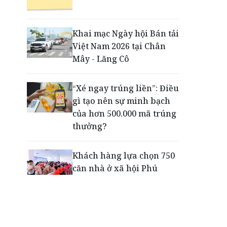
Động lực cho doanh
nghiệp nhà nước: Giải bài
toán thưởng vượt kế
Khai mạc Ngày hội Bán tải
hoạch
Việt Nam 2026 tại Chân
Mây - Lăng Cô
Phú Quốc - Thiên đường
lập nghiệp của người trẻ
“Xé ngay trúng liền”: Điều
toàn cầu
gì tạo nên sự minh bạch
của hơn 500.000 mã trúng
thưởng?
Khách hàng lựa chọn 750
căn nhà ở xã hội Phú
Cường Home – Phú Quý
trong hơn 3 giờ
Thông báo tìm người