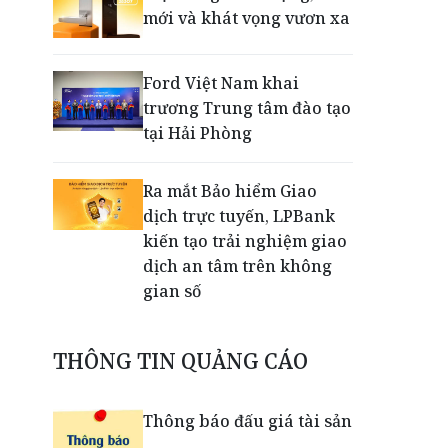
mới và khát vọng vươn xa
Ford Việt Nam khai
trương Trung tâm đào tạo
tại Hải Phòng
Ra mắt Bảo hiểm Giao
dịch trực tuyến, LPBank
kiến tạo trải nghiệm giao
dịch an tâm trên không
gian số
Dấu mốc khẳng định năng
THÔNG TIN QUẢNG CÁO
lực vận hành và thích ứng
của TCIT
Thông báo đấu giá tài sản